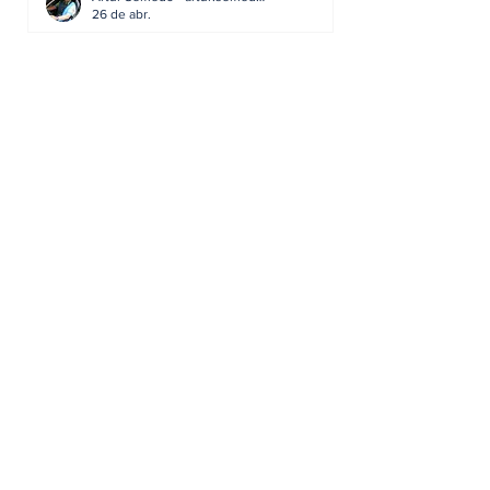
26 de abr.
Editorial: Radares ou
Escolas? O erro de achar
que a GNR resolve o que a
educação falhou
Artur Semedo - artur.semedo@publiracing.pt
19 de abr.