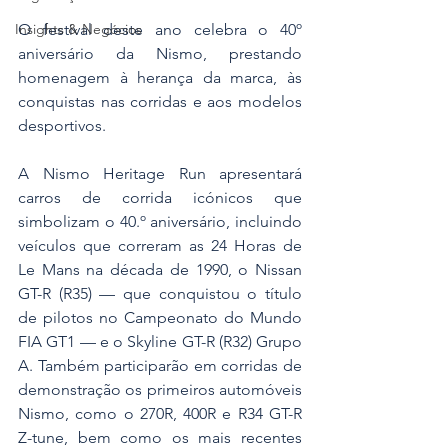
Insights & Negócios
O festival deste ano celebra o 40º 
aniversário da Nismo, prestando 
homenagem à herança da marca, às 
conquistas nas corridas e aos modelos 
desportivos.
A Nismo Heritage Run apresentará 
carros de corrida icónicos que 
simbolizam o 40.º aniversário, incluindo 
veículos que correram as 24 Horas de 
Le Mans na década de 1990, o Nissan 
GT-R (R35) — que conquistou o título 
de pilotos no Campeonato do Mundo 
FIA GT1 — e o Skyline GT-R (R32) Grupo 
A. Também participarão em corridas de 
demonstração os primeiros automóveis 
Nismo, como o 270R, 400R e R34 GT-R 
Z-tune, bem como os mais recentes 