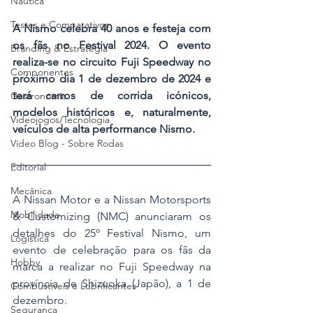
Náutica
Testes e Comparativos
A Nismo celebra 40 anos e festeja com 
os fãs no Festival 2024. O evento 
Branding & Estratégia
realiza-se no circuito Fuji Speedway no 
Componentes
próximo dia 1 de dezembro de 2024 e 
terá carros de corrida icónicos, 
Gastronomia
modelos históricos e, naturalmente, 
Videojogos/Tecnologia
veículos de alta performance Nismo.
Vídeo Blog - Sobre Rodas
Editorial
Mecânica
A Nissan Motor e a Nissan Motorsports 
Mobilidade
& Customizing (NMC) anunciaram os 
detalhes do 25º Festival Nismo, um 
Logística
evento de celebração para os fãs da 
Hobby
marca a realizar no Fuji Speedway na 
província de Shizuoka (Japão), a 1 de 
Combustíveis e Lubrificantes
dezembro.
Segurança