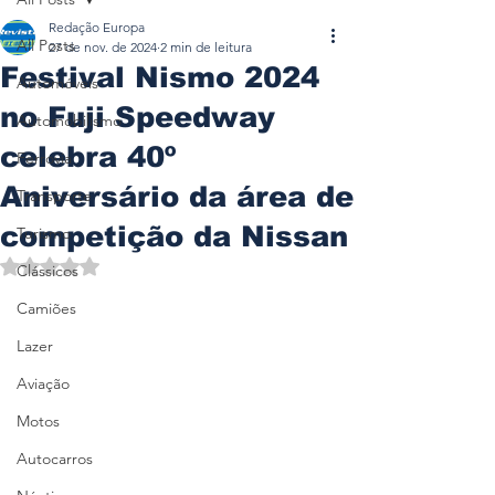
Redação Europa
All Posts
27 de nov. de 2024
2 min de leitura
Festival Nismo 2024
Automóveis
no Fuji Speedway
Automobilismo
celebra 40º
Ferrovia
Aniversário da área de
Transporte
competição da Nissan
Turismo
Avaliado com NaN de 5 estrelas.
Clássicos
Camiões
Lazer
Aviação
Motos
Autocarros