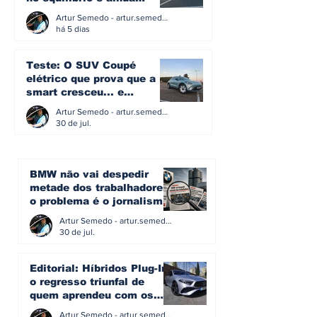
acredita na caixa manual
Artur Semedo - artur.semedo@publiracing.pt
há 5 dias
Teste: O SUV Coupé
elétrico que prova que a
smart cresceu... e
amadureceu
Artur Semedo - artur.semedo@publiracing.pt
30 de jul.
BMW não vai despedir
metade dos trabalhadores:
o problema é o jornalismo
que muitos decidiram
Artur Semedo - artur.semedo@publiracing.pt
fazer
30 de jul.
Editorial: Híbridos Plug-In -
o regresso triunfal de
quem aprendeu com os
erros do passado
Artur Semedo - artur.semedo@publiracing.pt