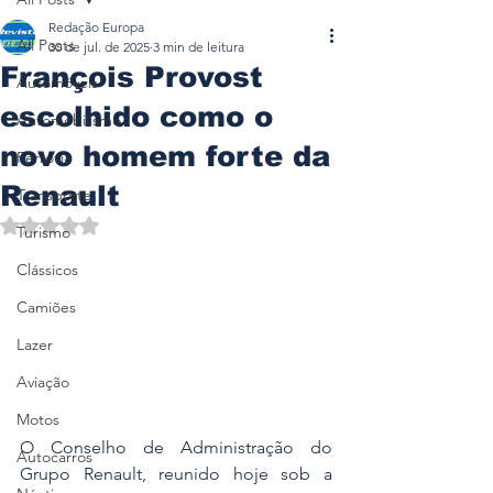
Redação Europa
All Posts
30 de jul. de 2025
3 min de leitura
François Provost
Automóveis
escolhido como o
Automobilismo
novo homem forte da
Ferrovia
Renault
Transporte
Avaliado com NaN de 5 estrelas.
Turismo
Clássicos
Camiões
Lazer
Aviação
Motos
O Conselho de Administração do 
Autocarros
Grupo Renault, reunido hoje sob a 