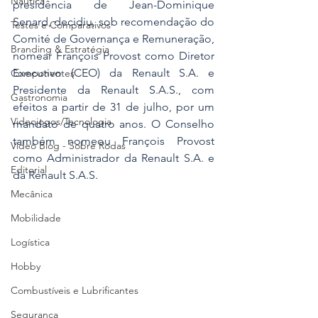
Náutica
presidência de Jean-Dominique 
Senard, decidiu, sob recomendação do 
Testes e Comparativos
Comité de Governança e Remuneração, 
Branding & Estratégia
nomear François Provost como Diretor 
Executivo (CEO) da Renault S.A. e 
Componentes
Presidente da Renault S.A.S., com 
Gastronomia
efeitos a partir de 31 de julho, por um 
Videojogos/Tecnologia
mandato de quatro anos. O Conselho 
também nomeou François Provost 
Vídeo Blog - Sobre Rodas
como Administrador da Renault S.A. e 
Editorial
da Renault S.A.S.
Mecânica
Mobilidade
Logística
Hobby
Combustíveis e Lubrificantes
Segurança