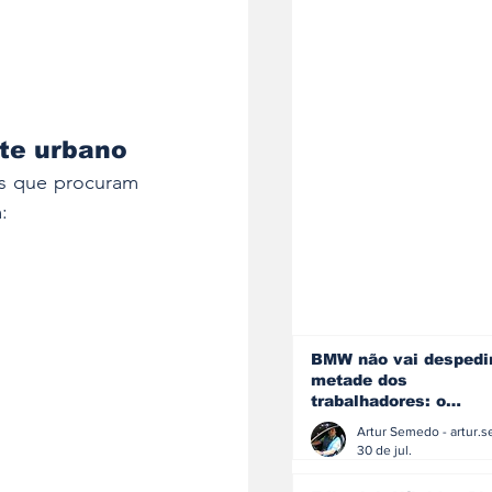
te urbano
as que procuram 
:
BMW não vai despedi
metade dos
trabalhadores: o
problema é o jornali
que muitos decidiram
30 de jul.
fazer