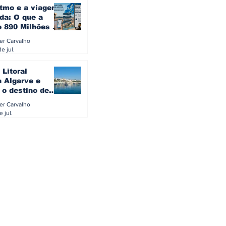
itmo e a viagem
da: O que a
e 890 Milhões à
revela sobre a
ler Carvalho
a do turista na
e jul.
 Litoral
a Algarve e
 o destino de
referido dos
ler Carvalho
eses
e jul.