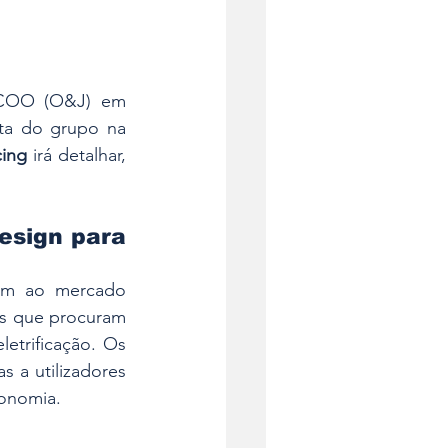
ECOO (O&J) em 
ta do grupo na 
cing
 irá detalhar, 
esign para 
m ao mercado 
s que procuram 
etrificação. Os 
 a utilizadores 
tonomia.