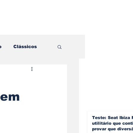
o
Clássicos
es e Comparativos
 em
ogia
a
Hobby
Teste: Seat Ibiza 
utilitário que cont
provar que divers