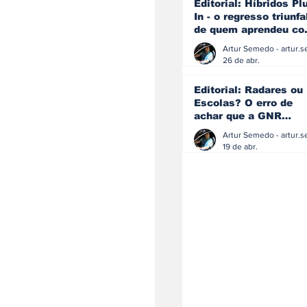
Editorial: Híbridos Pl
In - o regresso triunfa
de quem aprendeu c
os erros do passado
26 de abr.
Editorial: Radares ou
Escolas? O erro de
achar que a GNR
resolve o que a
educação falhou
19 de abr.