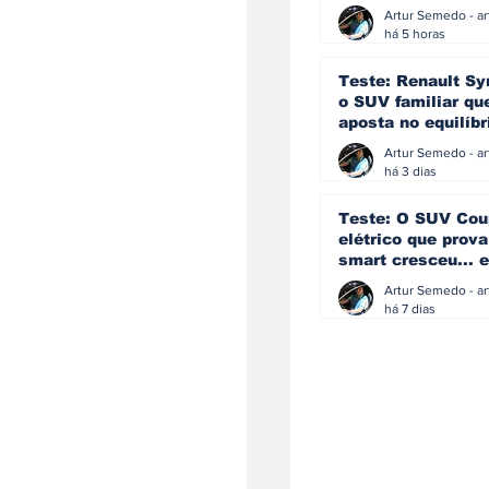
eficiência e
simplicidade aind
há 5 horas
podem andar junt
Teste: Renault Sy
o SUV familiar qu
aposta no equilíbr
ainda acredita na
manual
há 3 dias
Teste: O SUV Cou
elétrico que prova
smart cresceu... e
amadureceu
há 7 dias