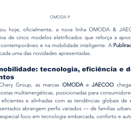
OMODA 9
ou hoje, oficialmente, a nova linha OMODA & JA
iva de cinco modelos eletrificados que reforça a apos
 contemporâneo e na mobilidade inteligente. A 
Publira
 cada uma das novidades apresentadas.
obilidade: tecnologia, eficiência e d
intos
 Chery Group, as marcas 
OMODA
 e 
JAECOO
 chega
stas multienergéticas, posicionadas para consumidore
eficientes e alinhadas com as tendências globais de el
entados abrangem perfis variados — de famílias urbanas
especial foco em tecnologia embarcada, conforto e au