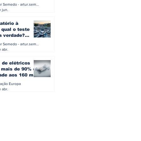
a eletrificação
Artur Semedo - artur.semedo@publiracing.pt
Combustíveis e Lubrificant
 jun.
atório à
 qual o teste
 a verdade?
PA ou o rigoroso
Artur Semedo - artur.semedo@publiracing.pt
O
 abr.
 de elétricos
mais de 90% da
ade aos 160 mil
safiam mitos do
ação Europa
o
 abr.