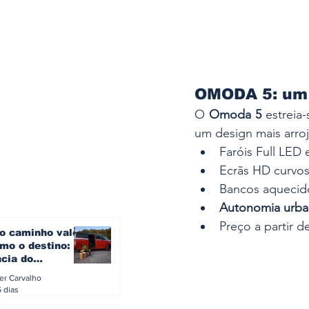
OMODA 5: um 
O 
Omoda 5
 estreia
um design mais arro
Faróis Full LED 
Ecrãs HD curvos
Bancos aquecidos
Autonomia urba
Preço a partir d
o caminho vale
mo o destino: a
ncia do
gen ID. Buzz
ler Carvalho
verão europeu
5 dias