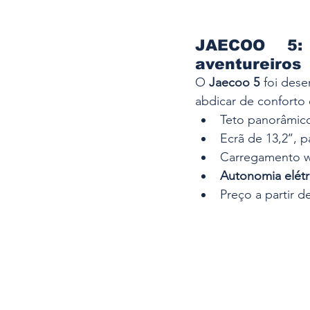
JAECOO 5: 
aventureiros
O 
Jaecoo 5
 foi des
abdicar de conforto
Teto panorâmico
Ecrã de 13,2’’, p
Carregamento wi
Autonomia elétr
Preço a partir d