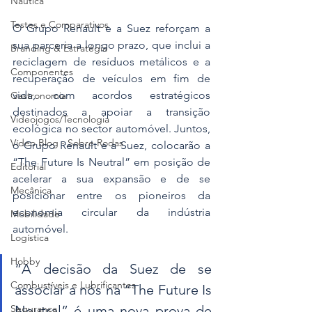
Náutica
Testes e Comparativos
O Grupo Renault e a Suez reforçam a 
sua parceria a longo prazo, que inclui a 
Branding & Estratégia
reciclagem de resíduos metálicos e a 
Componentes
recuperação de veículos em fim de 
vida, com acordos estratégicos 
Gastronomia
destinados a apoiar a transição 
Videojogos/Tecnologia
ecológica no sector automóvel. Juntos, 
Vídeo Blog - Sobre Rodas
o Grupo Renault e a Suez, colocarão a 
“The Future Is Neutral” em posição de 
Editorial
acelerar a sua expansão e de se 
Mecânica
posicionar entre os pioneiros da 
economia circular da indústria 
Mobilidade
automóvel.
Logística
Hobby
“A decisão da Suez de se 
Combustíveis e Lubrificantes
associar a nós na “The Future Is 
Segurança
Neutral” é uma nova prova de 