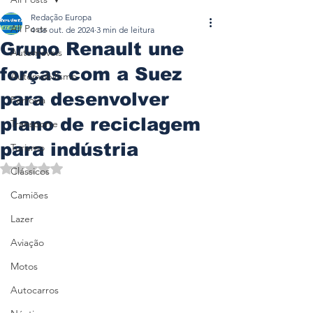
Redação Europa
All Posts
4 de out. de 2024
3 min de leitura
Grupo Renault une
Automóveis
forças com a Suez
Automobilismo
para desenvolver
Ferrovia
plano de reciclagem
Transporte
para indústria
Turismo
Avaliado com NaN de 5 estrelas.
Clássicos
Camiões
Lazer
Aviação
Motos
Autocarros