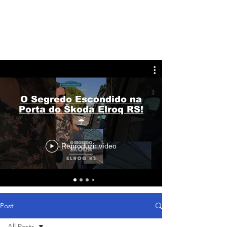
O Segredo Escondido na
Porta do Škoda Elroq RS!
☔
Reproduzir vídeo
Post
All Posts