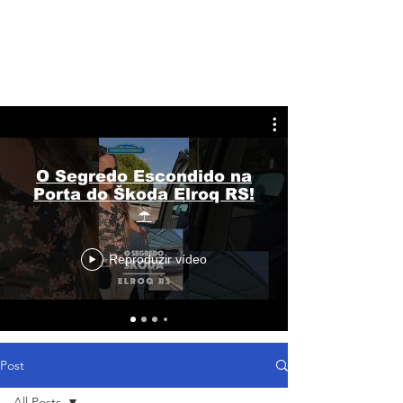
O Segredo Escondido na
Porta do Škoda Elroq RS!
☔
Reproduzir vídeo
Post
All Posts