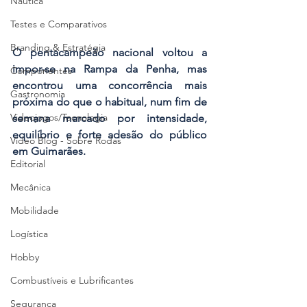
Náutica
Testes e Comparativos
Branding & Estratégia
O pentacampeão nacional voltou a 
impor-se na Rampa da Penha, mas 
Componentes
encontrou uma concorrência mais 
Gastronomia
próxima do que o habitual, num fim de 
Videojogos/Tecnologia
semana marcado por intensidade, 
equilíbrio e forte adesão do público 
Vídeo Blog - Sobre Rodas
em Guimarães.
Editorial
Mecânica
Mobilidade
Logística
Hobby
Combustíveis e Lubrificantes
Segurança