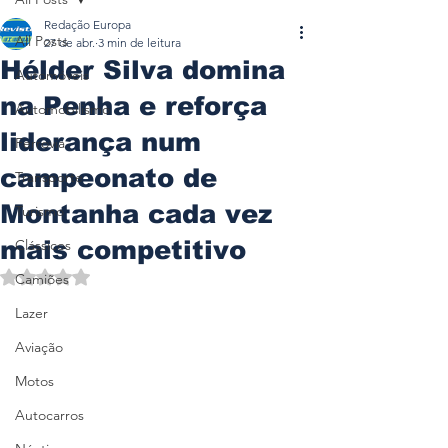
Redação Europa
All Posts
27 de abr.
3 min de leitura
Hélder Silva domina
Automóveis
na Penha e reforça
Automobilismo
liderança num
Ferrovia
campeonato de
Transporte
Montanha cada vez
Turismo
mais competitivo
Clássicos
Avaliado com NaN de 5 estrelas.
Camiões
Lazer
Aviação
Motos
Autocarros