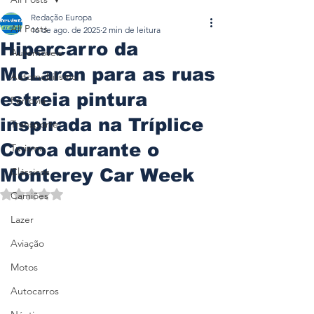
Redação Europa
All Posts
16 de ago. de 2025
2 min de leitura
Hipercarro da
Automóveis
McLaren para as ruas
Automobilismo
estreia pintura
Ferrovia
inspirada na Tríplice
Transporte
Coroa durante o
Turismo
Monterey Car Week
Clássicos
Avaliado com NaN de 5 estrelas.
Camiões
Lazer
Aviação
Motos
Autocarros