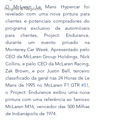
O McLaren Le Mans Hypercar foi 
Insights & Negócios
revelado com uma nova pintura para 
clientes e potenciais compradores do 
programa exclusivo de automóveis 
para clientes, Project: Endurance, 
durante um evento privado na 
Monterey Car Week. Apresentado pelo 
CEO da McLaren Group Holdings, Nick 
Collins, e pelo CEO da McLaren Racing, 
Zak Brown, e por Justin Bell, terceiro 
classificado da geral nas 24 Horas de Le 
Mans de 1995 no McLaren F1 GTR 
#51
, 
o Project: Endurance exibiu uma nova 
pintura com uma referência ao famoso 
McLaren M16, vencedor das 500 Milhas 
de Indianápolis de 1974.