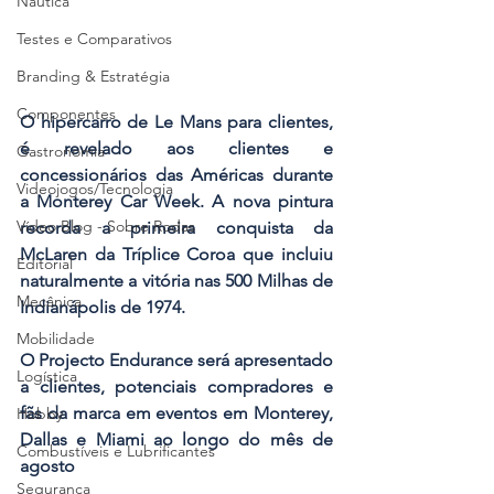
Náutica
Testes e Comparativos
Branding & Estratégia
Componentes
O hipercarro de Le Mans para clientes, 
é revelado aos clientes e 
Gastronomia
concessionários das Américas durante 
Videojogos/Tecnologia
a Monterey Car Week. A nova pintura 
Vídeo Blog - Sobre Rodas
recorda a primeira conquista da 
McLaren da Tríplice Coroa que incluiu 
Editorial
naturalmente a vitória nas 500 Milhas de 
Mecânica
Indianápolis de 1974.
Mobilidade
O Projecto Endurance será apresentado 
Logística
a clientes, potenciais compradores e 
fãs da marca em eventos em Monterey, 
Hobby
Dallas e Miami ao longo do mês de 
Combustíveis e Lubrificantes
agosto
Segurança