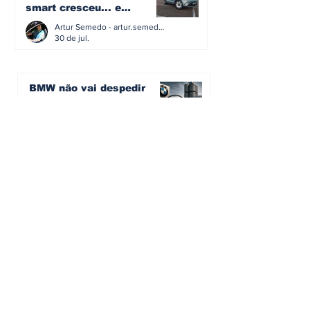
smart cresceu... e
amadureceu
Artur Semedo - artur.semedo@publiracing.pt
30 de jul.
BMW não vai despedir
metade dos trabalhadores:
o problema é o jornalismo
que muitos decidiram
Artur Semedo - artur.semedo@publiracing.pt
fazer
30 de jul.
Editorial: Híbridos Plug-In -
o regresso triunfal de
quem aprendeu com os
erros do passado
Artur Semedo - artur.semedo@publiracing.pt
26 de abr.
Editorial: Radares ou
Escolas? O erro de achar
que a GNR resolve o que a