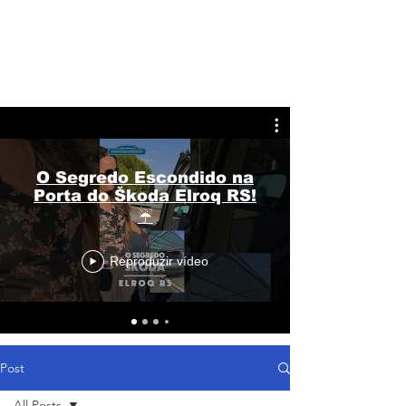
O Segredo Escondido na
Porta do Škoda Elroq RS!
☔
Reproduzir vídeo
Post
All Posts