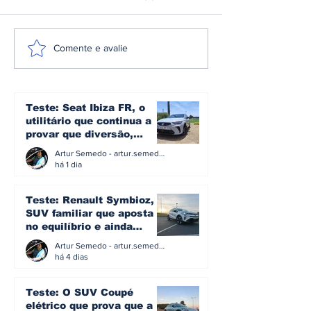
A plataforma e3 da
Omoda | Jae
Comente e avalie
Denza: a arquitetura
reforça pres
que transforma mais
Europa e entr
de 1.600 cv em
Top 3 do mer
controlo no novo Z
britânico em 
Teste: Seat Ibiza FR, o
utilitário que continua a
provar que diversão,
eficiência e simplicidade
Artur Semedo - artur.semedo@publiracing.pt
ainda podem andar juntas
há 1 dia
Teste: Renault Symbioz, o
SUV familiar que aposta
no equilíbrio e ainda
acredita na caixa manual
Artur Semedo - artur.semedo@publiracing.pt
há 4 dias
Teste: O SUV Coupé
elétrico que prova que a