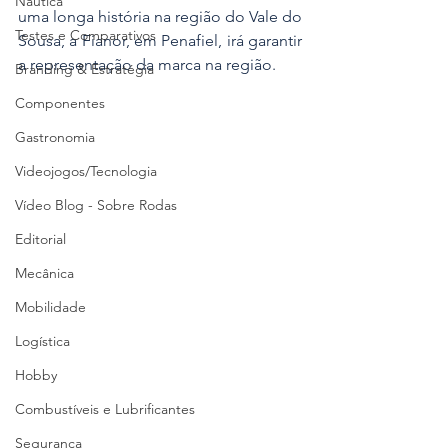
Náutica
uma longa história na região do Vale do 
Testes e Comparativos
Sousa, a Fianor, em Penafiel, irá garantir 
a representação da marca na região.
Branding & Estratégia
Componentes
Gastronomia
Videojogos/Tecnologia
Vídeo Blog - Sobre Rodas
Editorial
Mecânica
Mobilidade
Logística
Hobby
Combustíveis e Lubrificantes
Segurança