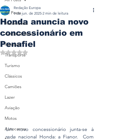
Redação Europa
All Posts
9 de jun. de 2025
2 min de leitura
Honda anuncia novo
Automóveis
concessionário em
Automobilismo
Penafiel
Ferrovia
Avaliado com NaN de 5 estrelas.
Transporte
Turismo
Clássicos
Camiões
Lazer
Aviação
Motos
Autocarros
Um novo concessionário junta-se à 
rede nacional Honda: a Fianor.  Com 