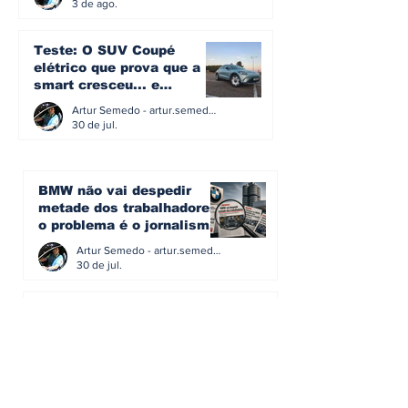
3 de ago.
Teste: O SUV Coupé
elétrico que prova que a
smart cresceu... e
amadureceu
Artur Semedo - artur.semedo@publiracing.pt
30 de jul.
BMW não vai despedir
metade dos trabalhadores:
o problema é o jornalismo
que muitos decidiram
Artur Semedo - artur.semedo@publiracing.pt
fazer
30 de jul.
Editorial: Híbridos Plug-In -
o regresso triunfal de
quem aprendeu com os
erros do passado
Artur Semedo - artur.semedo@publiracing.pt
26 de abr.