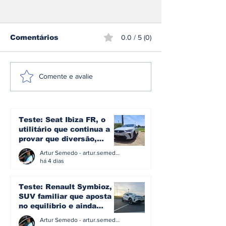
Comentários
0.0 / 5 (0)
Matrizauto
Espanha env
Comente e avalie
distinguida como
sobre rodas:
Superbrand Portugal
dos automóve
2026 no mercado de
tem mais de 
usados e seminovos
Teste: Seat Ibiza FR, o
utilitário que continua a
provar que diversão,
eficiência e simplicidade
Artur Semedo - artur.semedo@publiracing.pt
ainda podem andar juntas
há 4 dias
Teste: Renault Symbioz, o
SUV familiar que aposta
no equilíbrio e ainda
acredita na caixa manual
Artur Semedo - artur.semedo@publiracing.pt