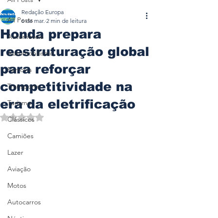
Redação Europa
All Posts
6 de mar.
2 min de leitura
Honda prepara
Automóveis
reestruturação global
Automobilismo
para reforçar
Ferrovia
competitividade na
Transporte
era da eletrificação
Turismo
Avaliado com NaN de 5 estrelas.
Clássicos
Camiões
Lazer
Aviação
Motos
Autocarros