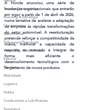
Náutica
A Honda anunciou uma série de 
mudanças organizacionais que entrarão 
Testes e Comparativos
em vigor a partir de 1 de abril de 2026, 
Branding & Estratégia
numa tentativa de acelerar a adaptação 
Componentes
da empresa às rápidas transformações 
do setor automóvel. A reestruturação 
Gastronomia
pretende reforçar a competitividade da 
Videojogos/Tecnologia
marca, melhorar a capacidade de 
resposta ao mercado e integrar de 
Vídeo Blog - Sobre Rodas
forma mais eficiente o 
Editorial
desenvolvimento tecnológico com o 
Mecânica
lançamento de novos produtos. 
Mobilidade
Logística
Hobby
Combustíveis e Lubrificantes
Segurança