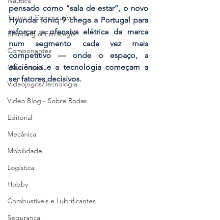
Náutica
pensado como “sala de estar”, o novo 
Testes e Comparativos
Hyundai Ioniq 9 chega a Portugal para 
reforçar a ofensiva elétrica da marca 
Branding & Estratégia
num segmento cada vez mais 
Componentes
competitivo — onde o espaço, a 
eficiência e a tecnologia começam a 
Gastronomia
ser fatores decisivos.
Videojogos/Tecnologia
Vídeo Blog - Sobre Rodas
Editorial
Mecânica
Mobilidade
Logística
Hobby
Combustíveis e Lubrificantes
Segurança