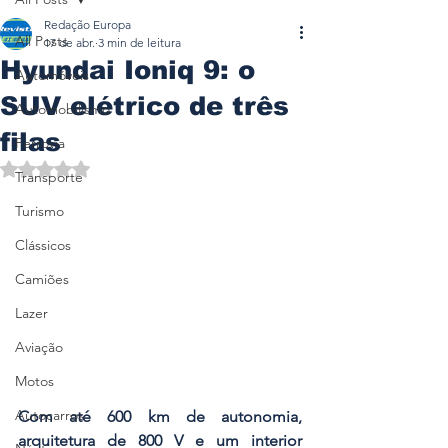
Redação Europa
All Posts
17 de abr.
3 min de leitura
Hyundai Ioniq 9: o
Automóveis
SUV elétrico de três
Automobilismo
filas
Ferrovia
Avaliado com NaN de 5 estrelas.
Transporte
Turismo
Clássicos
Camiões
Lazer
Aviação
Motos
Autocarros
Com até 600 km de autonomia, 
arquitetura de 800 V e um interior 