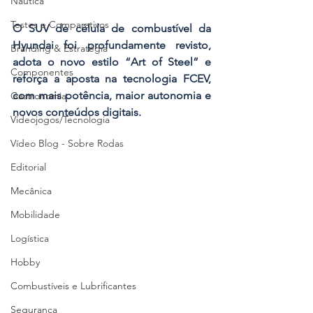
Náutica
Testes e Comparativos
O SUV de célula de combustível da 
Hyundai foi profundamente revisto, 
Branding & Estratégia
adota o novo estilo “Art of Steel” e 
Componentes
reforça a aposta na tecnologia FCEV, 
com mais potência, maior autonomia e 
Gastronomia
novos conteúdos digitais.
Videojogos/Tecnologia
Vídeo Blog - Sobre Rodas
Editorial
Mecânica
Mobilidade
Logística
Hobby
Combustíveis e Lubrificantes
Segurança