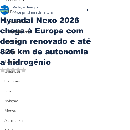
Redação Europa
All Posts
14 de jan.
2 min de leitura
Hyundai Nexo 2026
Automóveis
chega à Europa com
Automobilismo
design renovado e até
Ferrovia
826 km de autonomia
Transporte
a hidrogénio
Turismo
Avaliado com NaN de 5 estrelas.
Clássicos
Camiões
Lazer
Aviação
Motos
Autocarros