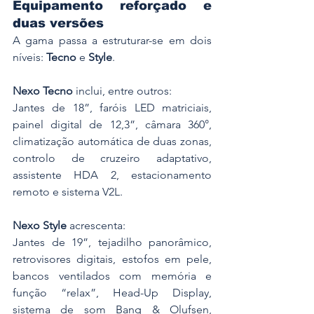
Equipamento reforçado e 
duas versões
A gama passa a estruturar-se em dois 
níveis: 
Tecno
 e 
Style
.
Nexo Tecno
 inclui, entre outros:
Jantes de 18”, faróis LED matriciais, 
painel digital de 12,3”, câmara 360°, 
climatização automática de duas zonas, 
controlo de cruzeiro adaptativo, 
assistente HDA 2, estacionamento 
remoto e sistema V2L.
Nexo Style
 acrescenta:
Jantes de 19”, tejadilho panorâmico, 
retrovisores digitais, estofos em pele, 
bancos ventilados com memória e 
função “relax”, Head-Up Display, 
sistema de som Bang & Olufsen, 