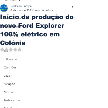
Redação Europa
All Posts
4 de jun. de 2024
1 min de leitura
Início da produção do
Automóveis
novo Ford Explorer
Automobilismo
100% elétrico em
Ferrovia
Colónia
Transporte
Avaliado com NaN de 5 estrelas.
Turismo
Clássicos
Camiões
Lazer
Aviação
Motos
Autocarros