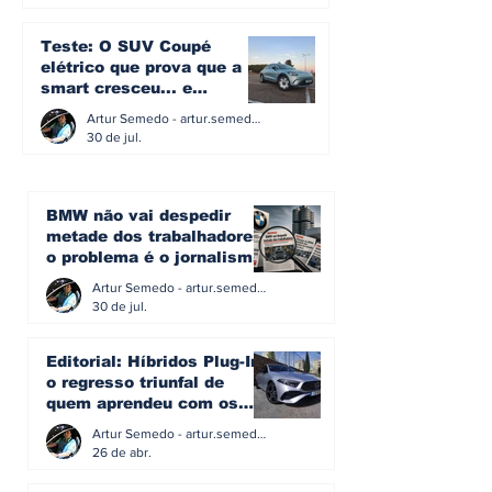
Teste: O SUV Coupé
elétrico que prova que a
smart cresceu... e
amadureceu
Artur Semedo - artur.semedo@publiracing.pt
30 de jul.
BMW não vai despedir
metade dos trabalhadores:
o problema é o jornalismo
que muitos decidiram
Artur Semedo - artur.semedo@publiracing.pt
fazer
30 de jul.
Editorial: Híbridos Plug-In -
o regresso triunfal de
quem aprendeu com os
erros do passado
Artur Semedo - artur.semedo@publiracing.pt
26 de abr.