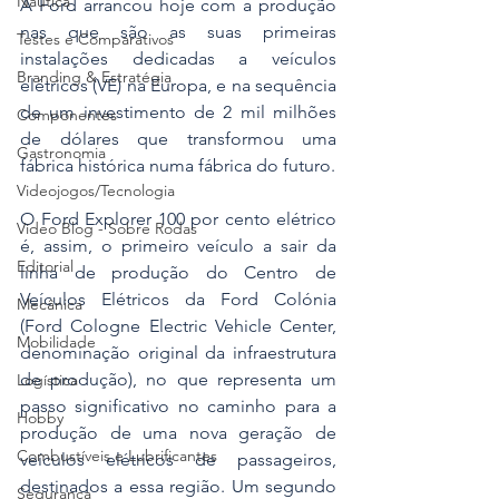
Náutica
A Ford arrancou hoje com a produção 
nas que são as suas primeiras 
Testes e Comparativos
instalações dedicadas a veículos 
Branding & Estratégia
elétricos (VE) na Europa, e na sequência 
de um investimento de 2 mil milhões 
Componentes
de dólares que transformou uma 
Gastronomia
fábrica histórica numa fábrica do futuro.
Videojogos/Tecnologia
O Ford Explorer 100 por cento elétrico 
Vídeo Blog - Sobre Rodas
é, assim, o primeiro veículo a sair da 
Editorial
linha de produção do Centro de 
Veículos Elétricos da Ford Colónia 
Mecânica
(Ford Cologne Electric Vehicle Center, 
Mobilidade
denominação original da infraestrutura 
de produção), no que representa um 
Logística
passo significativo no caminho para a 
Hobby
produção de uma nova geração de 
Combustíveis e Lubrificantes
veículos elétricos de passageiros, 
destinados a essa região. Um segundo 
Segurança