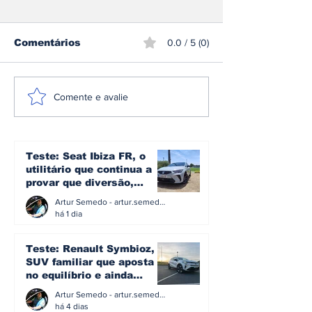
Comentários
0.0 / 5 (0)
A plataforma e3 da
Omoda | Jae
Comente e avalie
Denza: a arquitetura
reforça pres
que transforma mais
Europa e entr
de 1.600 cv em
Top 3 do mer
controlo no novo Z
britânico em 
Teste: Seat Ibiza FR, o
utilitário que continua a
provar que diversão,
eficiência e simplicidade
Artur Semedo - artur.semedo@publiracing.pt
ainda podem andar juntas
há 1 dia
Teste: Renault Symbioz, o
SUV familiar que aposta
no equilíbrio e ainda
acredita na caixa manual
Artur Semedo - artur.semedo@publiracing.pt
há 4 dias