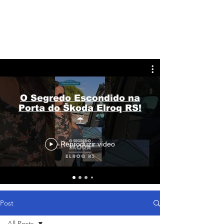
O Segredo Escondido na
Porta do Škoda Elroq RS!
☔
Reproduzir vídeo
Post
All Posts