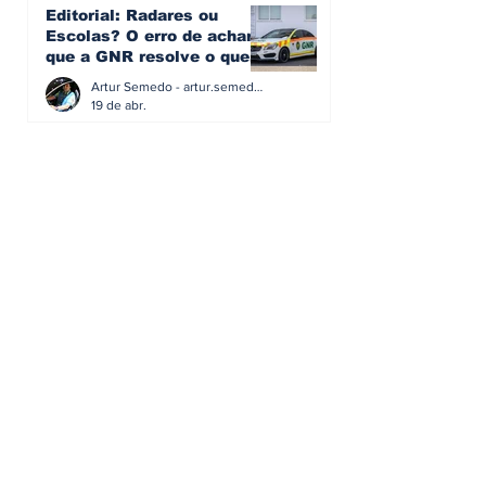
Editorial: Radares ou
Escolas? O erro de achar
que a GNR resolve o que a
educação falhou
Artur Semedo - artur.semedo@publiracing.pt
19 de abr.