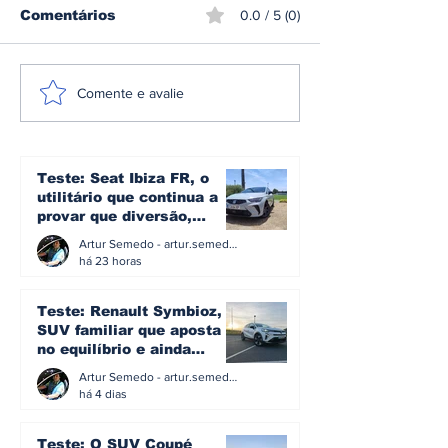
Comentários
0.0 / 5 (0)
A plataforma e3 da
Omoda | Jae
Comente e avalie
Denza: a arquitetura
reforça pres
que transforma mais
Europa e entr
de 1.600 cv em
Top 3 do mer
controlo no novo Z
britânico em 
Teste: Seat Ibiza FR, o
utilitário que continua a
provar que diversão,
eficiência e simplicidade
Artur Semedo - artur.semedo@publiracing.pt
ainda podem andar juntas
há 23 horas
Teste: Renault Symbioz, o
SUV familiar que aposta
no equilíbrio e ainda
acredita na caixa manual
Artur Semedo - artur.semedo@publiracing.pt
há 4 dias
Teste: O SUV Coupé