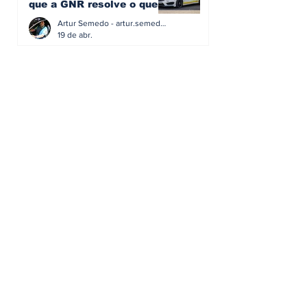
que a GNR resolve o que a
educação falhou
Artur Semedo - artur.semedo@publiracing.pt
19 de abr.
A revolução invisível dos