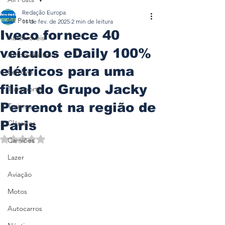
Redação Europa
All Posts
11 de fev. de 2025
2 min de leitura
Iveco fornece 40
Automóveis
veículos eDaily 100%
Automobilismo
elétricos para uma
Ferrovia
filial do Grupo Jacky
Transporte
Perrenot na região de
Turismo
Paris
Clássicos
Avaliado com NaN de 5 estrelas.
Camiões
Lazer
Aviação
Motos
Autocarros