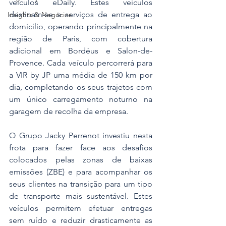
veículos eDaily. Estes veículos 
destinam-se a serviços de entrega ao 
Insights & Negócios
domicílio, operando principalmente na 
região de Paris, com cobertura 
adicional em Bordéus e Salon-de-
Provence. Cada veículo percorrerá para 
a VIR by JP uma média de 150 km por 
dia, completando os seus trajetos com 
um único carregamento noturno na 
garagem de recolha da empresa.
O Grupo Jacky Perrenot investiu nesta 
frota para fazer face aos desafios 
colocados pelas zonas de baixas 
emissões (ZBE) e para acompanhar os 
seus clientes na transição para um tipo 
de transporte mais sustentável. Estes 
veículos permitem efetuar entregas 
sem ruído e reduzir drasticamente as 