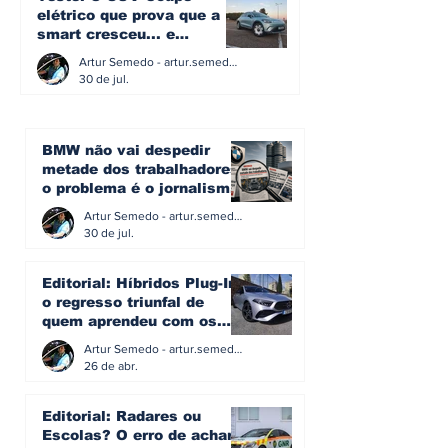
elétrico que prova que a
smart cresceu... e
amadureceu
Artur Semedo - artur.semedo@publiracing.pt
30 de jul.
BMW não vai despedir
metade dos trabalhadores:
o problema é o jornalismo
que muitos decidiram
Artur Semedo - artur.semedo@publiracing.pt
fazer
30 de jul.
Editorial: Híbridos Plug-In -
o regresso triunfal de
quem aprendeu com os
erros do passado
Artur Semedo - artur.semedo@publiracing.pt
26 de abr.
Editorial: Radares ou
Escolas? O erro de achar