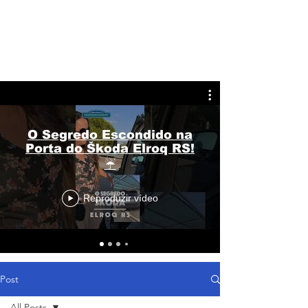
O Segredo Escondido na
Porta do Škoda Elroq RS!
☔
Reproduzir vídeo
Post
All Posts