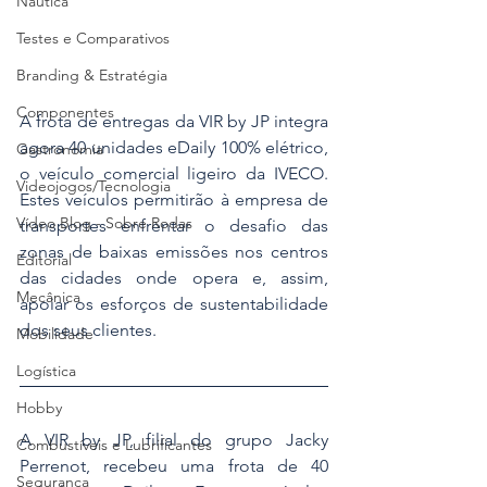
Náutica
Testes e Comparativos
Branding & Estratégia
Componentes
A frota de entregas da VIR by JP integra 
agora 40 unidades eDaily 100% elétrico, 
Gastronomia
o veículo comercial ligeiro da IVECO. 
Videojogos/Tecnologia
Estes veículos permitirão à empresa de 
Vídeo Blog - Sobre Rodas
transportes enfrentar o desafio das 
zonas de baixas emissões nos centros 
Editorial
das cidades onde opera e, assim, 
Mecânica
apoiar os esforços de sustentabilidade 
dos seus clientes.
Mobilidade
Logística
Hobby
A VIR by JP, filial do grupo Jacky 
Combustíveis e Lubrificantes
Perrenot, recebeu uma frota de 40 
Segurança