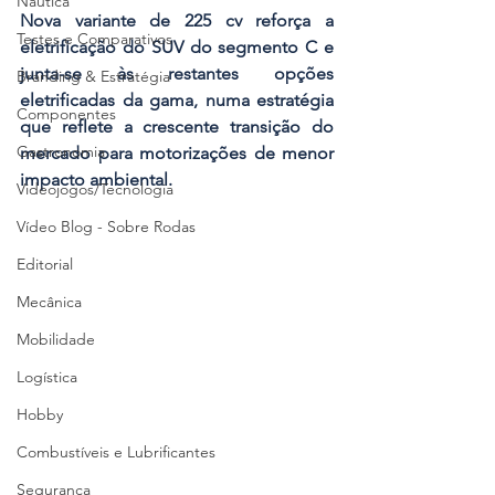
Náutica
Nova variante de 225 cv reforça a 
Testes e Comparativos
eletrificação do SUV do segmento C e 
junta-se às restantes opções 
Branding & Estratégia
eletrificadas da gama, numa estratégia 
Componentes
que reflete a crescente transição do 
Gastronomia
mercado para motorizações de menor 
impacto ambiental.
Videojogos/Tecnologia
Vídeo Blog - Sobre Rodas
Editorial
Mecânica
Mobilidade
Logística
Hobby
Combustíveis e Lubrificantes
Segurança