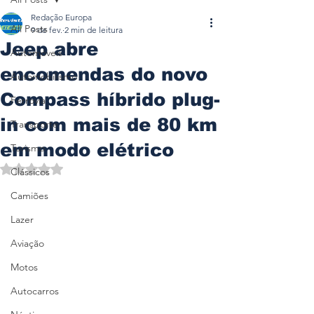
Redação Europa
All Posts
9 de fev.
2 min de leitura
Jeep abre
Automóveis
encomendas do novo
Automobilismo
Compass híbrido plug-
Ferrovia
in com mais de 80 km
Transporte
em modo elétrico
Turismo
Avaliado com NaN de 5 estrelas.
Clássicos
Camiões
Lazer
Aviação
Motos
Autocarros