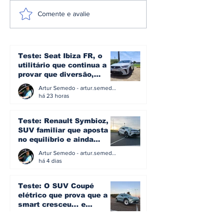
A plataforma e3 da
Omoda | Jae
Comente e avalie
Denza: a arquitetura
reforça pres
que transforma mais
Europa e entr
de 1.600 cv em
Top 3 do mer
controlo no novo Z
britânico em 
Teste: Seat Ibiza FR, o
utilitário que continua a
provar que diversão,
eficiência e simplicidade
Artur Semedo - artur.semedo@publiracing.pt
ainda podem andar juntas
há 23 horas
Teste: Renault Symbioz, o
SUV familiar que aposta
no equilíbrio e ainda
acredita na caixa manual
Artur Semedo - artur.semedo@publiracing.pt
há 4 dias
Teste: O SUV Coupé
elétrico que prova que a
smart cresceu... e
amadureceu
Artur Semedo - artur.semedo@publiracing.pt