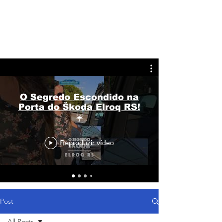
O Segredo Escondido na
Porta do Škoda Elroq RS!
☔
Reproduzir vídeo
Post
All Posts