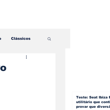
o
Clássicos
es e Comparativos
vo
ogia
a
Hobby
Teste: Seat Ibiza 
utilitário que cont
provar que divers