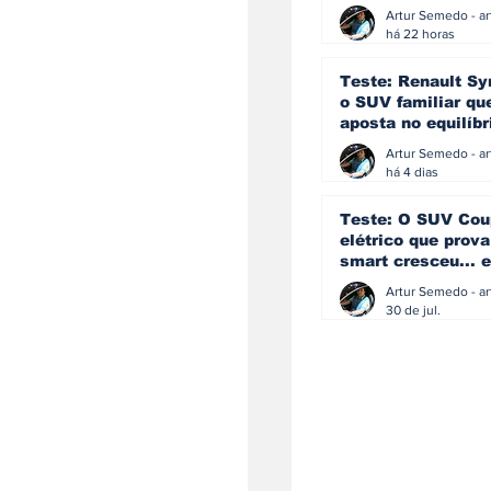
eficiência e
simplicidade aind
há 22 horas
podem andar junt
Teste: Renault Sy
o SUV familiar qu
aposta no equilíbr
ainda acredita na
manual
há 4 dias
Teste: O SUV Cou
elétrico que prova
smart cresceu... e
amadureceu
30 de jul.