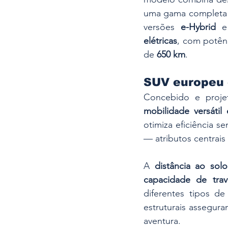
uma gama completa
versões 
e-Hybrid
 e
elétricas
, com potênc
de 
650 km
.
SUV europeu 
mobilidade versátil 
otimiza eficiência se
— atributos centrais
A 
distância ao sol
capacidade de tra
diferentes tipos de
estruturais assegur
aventura.