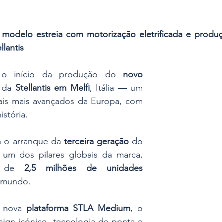
 modelo estreia com motorização eletrificada e produç
llantis
 o início da produção do 
novo 
 da 
Stellantis em Melfi
, Itália — um 
iais mais avançados da Europa, com 
stória. 
 o arranque da 
terceira geração
 do 
um dos pilares globais da marca, 
s de 
2,5 milhões de unidades 
 mundo.
 nova 
plataforma STLA Medium
, o 
gn icónico, tecnologia de ponta e 