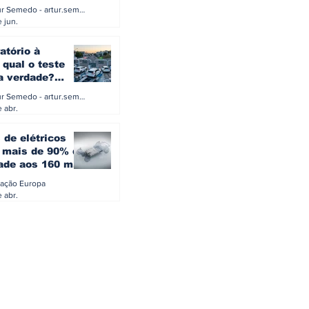
a eletrificação
Artur Semedo - artur.semedo@publiracing.pt
Combustíveis e Lubrificant
 jun.
atório à
 qual o teste
 a verdade?
PA ou o rigoroso
Artur Semedo - artur.semedo@publiracing.pt
O
 abr.
 de elétricos
mais de 90% da
ade aos 160 mil
safiam mitos do
ação Europa
o
 abr.