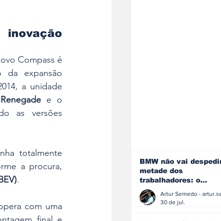
e inovação 
novo Compass é 
 da expansão 
014, a unidade 
 
Renegade
 e o 
próprio Compass, incluindo as versões 
nha totalmente 
BMW não vai despedi
rme a procura, 
metade dos
(BEV)
.
trabalhadores: o
problema é o jornali
que muitos decidiram
30 de jul.
 e opera com uma 
fazer
tagem final e 