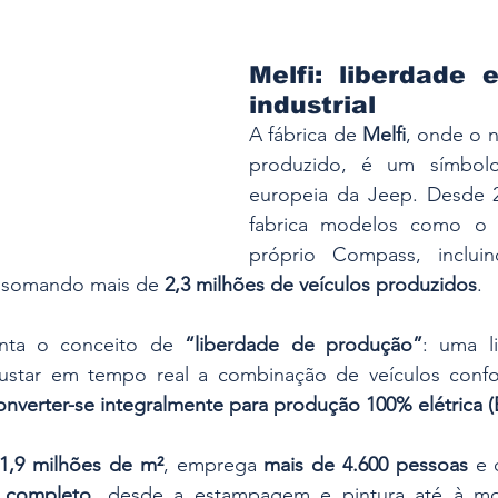
Melfi: liberdade 
industrial
A fábrica de 
Melfi
, onde o 
produzido, é um símbolo
europeia da Jeep. Desde 2
fabrica modelos como o
 somando mais de 
2,3 milhões de veículos produzidos
.
enta o conceito de 
“liberdade de produção”
: uma li
ajustar em tempo real a combinação de veículos confo
onverter-se integralmente para produção 100% elétrica 
1,9 milhões de m²
, emprega 
mais de 4.600 pessoas
o completo
, desde a estampagem e pintura até à mon