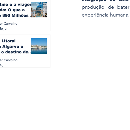
itmo e a viagem
produção de bater
da: O que a
experiência humana,
e 890 Milhões à
revela sobre a
ler Carvalho
a do turista na
e jul.
 Litoral
a Algarve e
 o destino de
referido dos
ler Carvalho
eses
e jul.