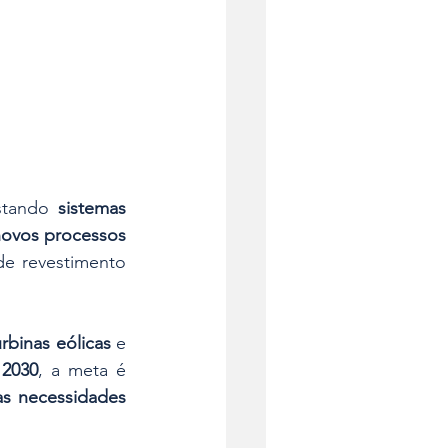
stando 
sistemas 
ovos processos 
e revestimento 
urbinas eólicas
 e 
 
2030
, a meta é 
s necessidades 