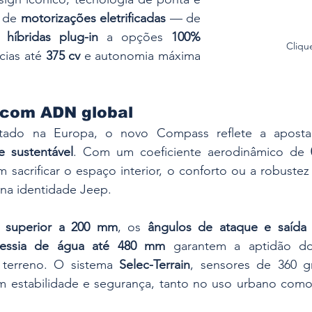
 de 
motorizações eletrificadas
 — de 
 
híbridas plug-in
 a opções 
100% 
Cliqu
ias até 
375 cv
 e autonomia máxima 
com ADN global
e sustentável
. Com um coeficiente aerodinâmico de 
m sacrificar o espaço interior, o conforto ou a robustez
 na identidade Jeep.
o superior a 200 mm
, os 
ângulos de ataque e saída 
vessia de água até 480 mm
 garantem a aptidão d
 terreno. O sistema 
Selec-Terrain
, sensores de 360 gr
am estabilidade e segurança, tanto no uso urbano como 