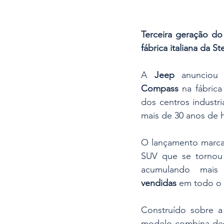
Terceira geração do
fábrica italiana da Ste
A 
Jeep
 anunciou
Compass
 na fábrica
dos centros industr
mais de 30 anos de hi
O lançamento marca
SUV que se tornou 
acumulando mai
vendidas
 em todo o
Construído sobre a
modelo combina desi