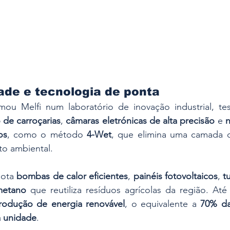
ade e tecnologia de ponta
ormou Melfi num laboratório de inovação industrial, te
 de carroçarias
, 
câmaras eletrónicas de alta precisão
 e 
n
os
, como o método 
4-Wet
, que elimina uma camada d
to ambiental.
ota 
bombas de calor eficientes
, 
painéis fotovoltaicos
, 
t
metano
 que reutiliza resíduos agrícolas da região. Até
odução de energia renovável
, o equivalente a 
70% da
a unidade
.