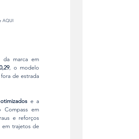
e AQUI
Concebido e projetado na Europa, o novo Compass reflete a aposta da marca em 
0,29
, o modelo 
 fora de estrada 
otimizados
 e a 
o Compass em 
aus e reforços 
em trajetos de 