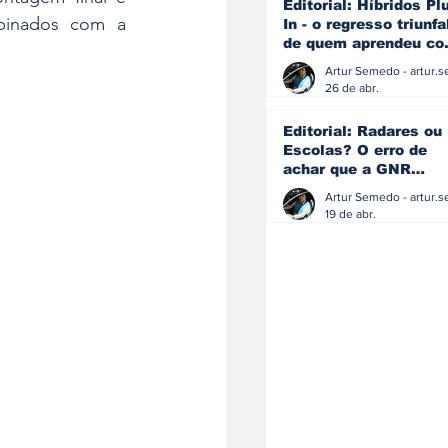
Editorial: Híbridos Pl
binados com a 
In - o regresso triunfa
de quem aprendeu c
os erros do passado
26 de abr.
Editorial: Radares ou
Escolas? O erro de
achar que a GNR
resolve o que a
educação falhou
19 de abr.