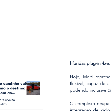
híbridas plug-in 4xe
,
Hoje, Melfi repres
flexível, capaz de 
o caminho vale
mo o destino: a
podendo inclusive 
c
ncia do
gen ID. Buzz
ler Carvalho
verão europeu
O complexo ocupa 
6 dias
integração de cicl