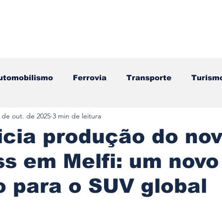
utomobilismo
Ferrovia
Transporte
Turism
 de out. de 2025
3 min de leitura
ação
Motos
Autocarros
Náutica
Test
icia produção do no
s em Melfi: um novo
Componentes
Gastronomia
Videojogos/Tecnol
o para o SUV global
Editorial
Mecânica
Mobilidade
Logístic
e 5 estrelas.