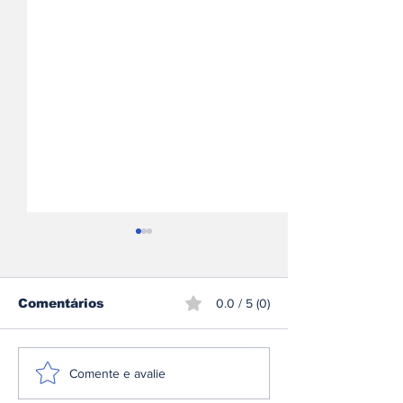
Comentários
0.0 / 5 (0)
A plataforma e3 da
Omoda | Jae
Comente e avalie
Denza: a arquitetura
reforça pres