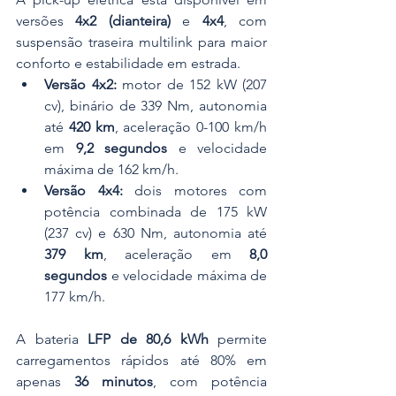
versões 
4x2 (dianteira)
 e 
4x4
, com 
suspensão traseira multilink para maior 
conforto e estabilidade em estrada.
Versão 4x2:
 motor de 152 kW (207 
cv), binário de 339 Nm, autonomia 
até 
420 km
, aceleração 0-100 km/h 
em 
9,2 segundos
 e velocidade 
máxima de 162 km/h.
Versão 4x4:
 dois motores com 
potência combinada de 175 kW 
(237 cv) e 630 Nm, autonomia até 
379 km
, aceleração em 
8,0 
segundos
 e velocidade máxima de 
177 km/h.
A bateria 
LFP de 80,6 kWh
 permite 
carregamentos rápidos até 80% em 
apenas 
36 minutos
, com potência 