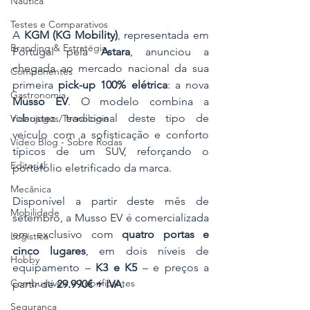
Náutica
Testes e Comparativos
A 
KGM (KG Mobility)
, representada em 
Branding & Estratégia
Portugal pela 
Astara
, anunciou a 
chegada ao mercado nacional da sua 
Componentes
primeira 
pick-up 100% elétrica
: a nova 
Gastronomia
Musso EV
. O modelo combina a 
robustez tradicional deste tipo de 
Videojogos/Tecnologia
veículo com a sofisticação e conforto 
Vídeo Blog - Sobre Rodas
típicos de um SUV, reforçando o 
Editorial
portefólio eletrificado da marca.
Mecânica
Disponível a partir deste mês de 
Mobilidade
setembro, a Musso EV é comercializada 
em exclusivo com 
quatro portas e 
Logística
cinco lugares
, em dois níveis de 
Hobby
equipamento – 
K3 e K5
 – e preços a 
Combustíveis e Lubrificantes
partir de 
29.990€ + IVA
.
Segurança