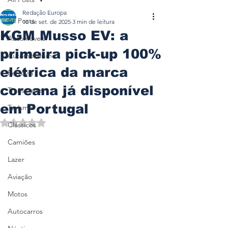
Redação Europa
All Posts
10 de set. de 2025
3 min de leitura
KGM Musso EV: a
Automóveis
primeira pick-up 100%
Automobilismo
elétrica da marca
Ferrovia
coreana já disponível
Transporte
em Portugal
Turismo
Avaliado com NaN de 5 estrelas.
Clássicos
Camiões
Lazer
Aviação
Motos
Autocarros