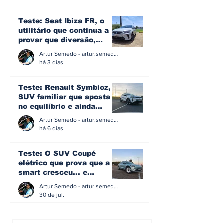
por trás dos 150, 300
geração che
e 500 kW
V6 TDI de 299
Teste: Seat Ibiza FR, o
preços desde
utilitário que continua a
euros
provar que diversão,
eficiência e simplicidade
Artur Semedo - artur.semedo@publiracing.pt
ainda podem andar juntas
há 3 dias
Teste: Renault Symbioz, o
SUV familiar que aposta
no equilíbrio e ainda
acredita na caixa manual
Artur Semedo - artur.semedo@publiracing.pt
há 6 dias
Teste: O SUV Coupé
elétrico que prova que a
smart cresceu... e
amadureceu
Artur Semedo - artur.semedo@publiracing.pt
30 de jul.