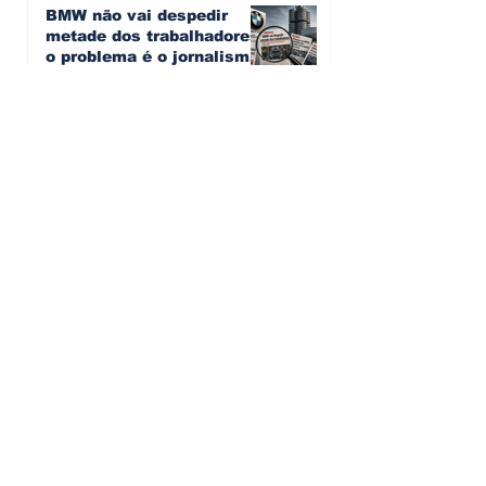
BMW não vai despedir
metade dos trabalhadores:
o problema é o jornalismo
que muitos decidiram
Artur Semedo - artur.semedo@publiracing.pt
fazer
30 de jul.
Editorial: Híbridos Plug-In -
o regresso triunfal de
quem aprendeu com os
erros do passado
Artur Semedo - artur.semedo@publiracing.pt
26 de abr.
Editorial: Radares ou
Escolas? O erro de achar
que a GNR resolve o que a
educação falhou
Artur Semedo - artur.semedo@publiracing.pt
19 de abr.