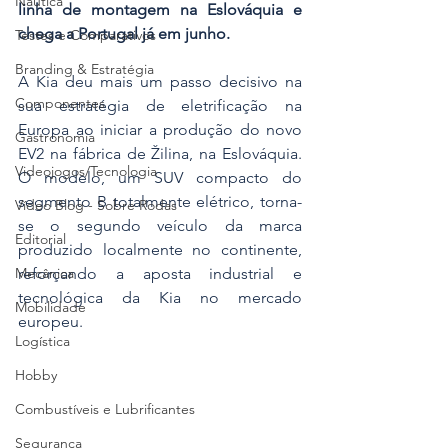
Náutica
linha de montagem na Eslováquia e 
chega a Portugal já em junho.
Testes e Comparativos
Branding & Estratégia
A Kia deu mais um passo decisivo na 
Componentes
sua estratégia de eletrificação na 
Europa ao iniciar a produção do novo 
Gastronomia
EV2 na fábrica de Žilina, na Eslováquia. 
Videojogos/Tecnologia
O modelo, um SUV compacto do 
segmento B totalmente elétrico, torna-
Vídeo Blog - Sobre Rodas
se o segundo veículo da marca 
Editorial
produzido localmente no continente, 
reforçando a aposta industrial e 
Mecânica
tecnológica da Kia no mercado 
Mobilidade
europeu.
Logística
Hobby
Combustíveis e Lubrificantes
Segurança