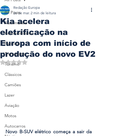
Redação Europa
All Posts
26 de mar.
2 min de leitura
Kia acelera
Automóveis
eletrificação na
Automobilismo
Europa com início de
Ferrovia
produção do novo EV2
Transporte
Avaliado com NaN de 5 estrelas.
Turismo
Clássicos
Camiões
Lazer
Aviação
Motos
Autocarros
Novo B-SUV elétrico começa a sair da 