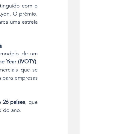
stinguido com o 
Lyon. O prémio, 
rca uma estreia 
a
o modelo de um 
the Year (IVOTY)
. 
erciais que se 
a para empresas 
e 
26 países
, que 
o do ano.