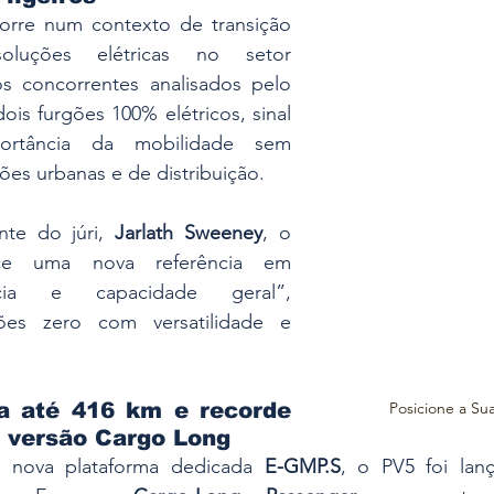
orre num contexto de transição 
oluções elétricas no setor 
os concorrentes analisados pelo 
ois furgões 100% elétricos, sinal 
ortância da mobilidade sem 
es urbanas e de distribuição.
te do júri, 
Jarlath Sweeney
, o 
ce uma nova referência em 
ncia e capacidade geral”, 
es zero com versatilidade e 
Posicione a Su
a até 416 km e recorde 
 versão Cargo Long
 nova plataforma dedicada 
E-GMP.S
, o PV5 foi lan