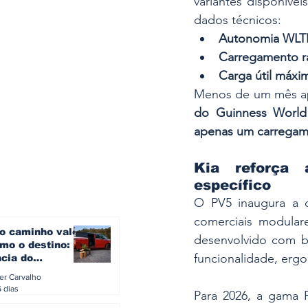
variantes disponíve
dados técnicos:
Autonomia WLT
Carregamento r
Carga útil máxi
Menos de um mês ap
do Guinness Worl
apenas um carrega
Kia reforça 
específico
O PV5 inaugura a d
comerciais modulare
o caminho vale
desenvolvido com ba
mo o destino: a
funcionalidade, ergo
ncia do
gen ID. Buzz
ler Carvalho
verão europeu
6 dias
Para 2026, a gama 