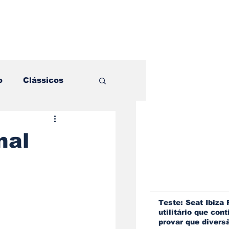
o
Clássicos
es e Comparativos
nal
ogia
a
Hobby
Teste: Seat Ibiza 
utilitário que cont
provar que divers