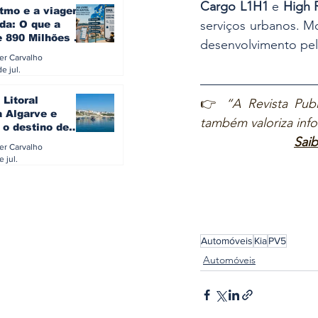
Cargo L1H1
 e 
High 
itmo e a viagem
serviços urbanos. M
da: O que a
e 890 Milhões à
desenvolvimento pel
revela sobre a
ler Carvalho
a do turista na
e jul.
 Litoral
👉 
“A Revista Publ
a Algarve e
também valoriza inf
 o destino de
Saib
referido dos
ler Carvalho
eses
e jul.
Automóveis
Kia
PV5
Automóveis