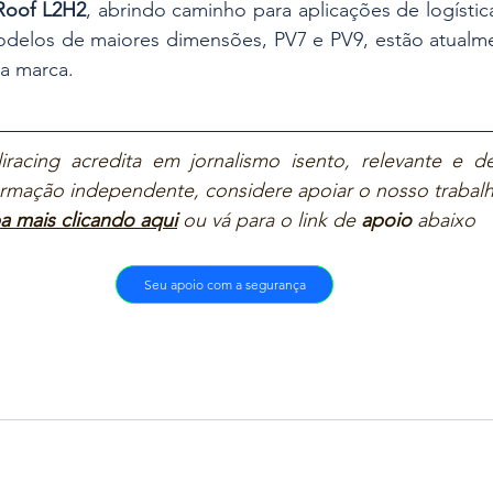
Roof L2H2
, abrindo caminho para aplicações de logística
odelos de maiores dimensões, PV7 e PV9, estão atualme
a marca. 
iracing acredita em jornalismo isento, relevante e de
ormação independente, considere apoiar o nosso trabalh
a mais clicando aqui
ou vá para o link de 
apoio
 abaixo  
Seu apoio com a segurança