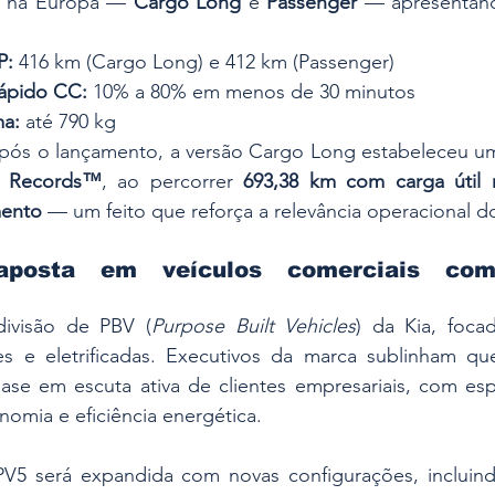
is na Europa — 
Cargo Long
 e 
Passenger
 — apresentand
P:
 416 km (Cargo Long) e 412 km (Passenger)
ápido CC:
 10% a 80% em menos de 30 minutos
ma:
 até 790 kg
ós o lançamento, a versão Cargo Long estabeleceu u
d Records™
, ao percorrer 
693,38 km com carga útil 
mento
 — um feito que reforça a relevância operacional 
aposta em veículos comerciais com 
ivisão de PBV (
Purpose Built Vehicles
) da Kia, foca
s e eletrificadas. Executivos da marca sublinham qu
se em escuta ativa de clientes empresariais, com espe
nomia e eficiência energética.
PV5 será expandida com novas configurações, incluin