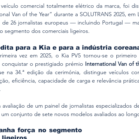
veículo comercial totalmente elétrico da marca, foi di
ational Van of the Year” durante a SOLUTRANS 2025, em 
i de 26 jornalistas europeus — incluindo Portugal — ma
 no segmento dos comerciais ligeiros.
dita para a Kia e para a indústria corean
rimeira vez em 2025, o Kia PV5 tornou-se o primeir
 conquistar o prestigiado prémio 
International Van of 
e na 34.ª edição da cerimónia, distingue veículos com
ão, eficiência, capacidade de carga e relevância prátic
.
a avaliação de um painel de jornalistas especializados d
 um conjunto de sete novos modelos avaliados ao long
ganha força no segmento 
ligeiros