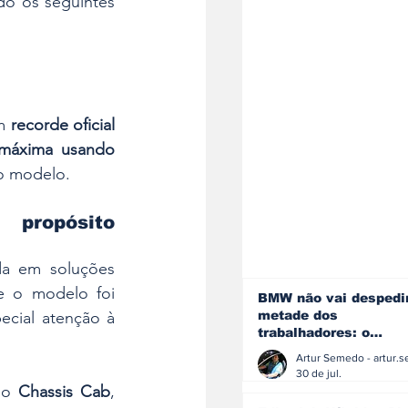
o os seguintes 
m 
recorde oficial 
máxima usando 
do modelo.
propósito 
da em soluções 
e o modelo foi 
BMW não vai despedi
metade dos
cial atenção à 
trabalhadores: o
problema é o jornali
que muitos decidiram
30 de jul.
fazer
do 
Chassis Cab
, 