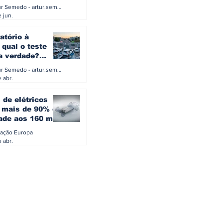
a eletrificação
Artur Semedo - artur.semedo@publiracing.pt
Combustíveis e Lubrificant
 jun.
atório à
 qual o teste
 a verdade?
PA ou o rigoroso
Artur Semedo - artur.semedo@publiracing.pt
O
 abr.
 de elétricos
mais de 90% da
ade aos 160 mil
safiam mitos do
ação Europa
o
 abr.