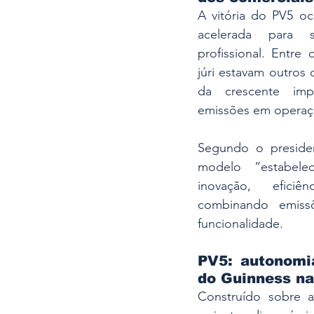
A vitória do PV5 oc
acelerada para s
profissional. Entre 
júri estavam outros d
da crescente imp
emissões em operaçõ
Segundo o presiden
modelo “estabele
inovação, eficiê
combinando emissõ
funcionalidade.
PV5: autonomi
do Guinness na
Construído sobre a