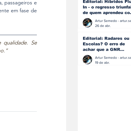
Editorial: Híbridos Pl
, passageiros e 
In - o regresso triunfa
nte em fase de 
de quem aprendeu c
os erros do passado
26 de abr.
Editorial: Radares ou
 qualidade. Se 
Escolas? O erro de
achar que a GNR
o.”  
resolve o que a
educação falhou
19 de abr.