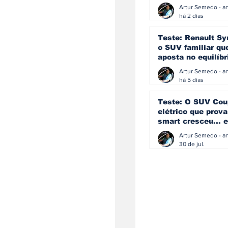
eficiência e
simplicidade aind
há 2 dias
podem andar junt
Teste: Renault Sy
o SUV familiar qu
aposta no equilíbr
ainda acredita na
manual
há 5 dias
Teste: O SUV Cou
elétrico que prova
smart cresceu... e
amadureceu
30 de jul.