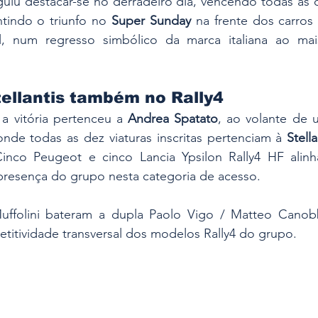
uiu destacar-se no derradeiro dia, vencendo todas as q
indo o triunfo no 
Super Sunday 
na frente dos carro
l, num regresso simbólico da marca italiana ao mais
ellantis também no Rally4
 a vitória pertenceu a 
Andrea Spatato
, ao volante de 
nde todas as dez viaturas inscritas pertenciam à 
Stell
Cinco Peugeot e cinco Lancia Ypsilon Rally4 HF alinha
 presença do grupo nesta categoria de acesso.
uffolini bateram a dupla Paolo Vigo / Matteo Canobb
titividade transversal dos modelos Rally4 do grupo.