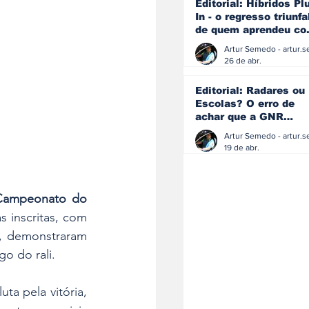
Editorial: Híbridos Pl
In - o regresso triunfa
de quem aprendeu c
os erros do passado
26 de abr.
Editorial: Radares ou
Escolas? O erro de
achar que a GNR
resolve o que a
educação falhou
19 de abr.
Campeonato do 
. As duas equipas inscritas, com 
, demonstraram 
go do rali.
a pela vitória, 