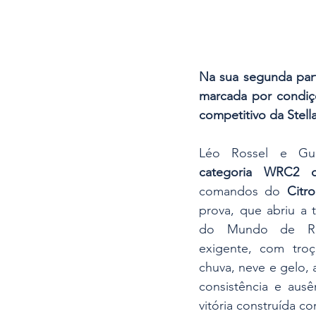
Na sua segunda part
marcada por condiçõ
competitivo da Stell
categoria WRC2 d
comandos do 
Citr
prova, que abriu a
do Mundo de Rali
exigente, com troç
chuva, neve e gelo, 
consistência e ausê
vitória construída c