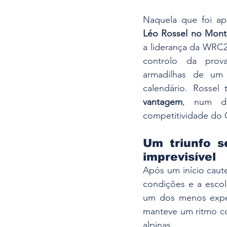
Naquela que foi ap
Léo Rossel no Mont
a liderança da WRC2 
controlo da prova
armadilhas de um 
calendário. Rossel
vantagem
, num de
competitividade do 
Um triunfo s
imprevisível
Após um início caute
condições e a escol
um dos menos exper
manteve um ritmo co
alpinas.