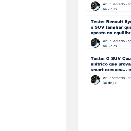
eficiência e
simplicidade aind
há 2 dias
podem andar junt
Teste: Renault Sy
o SUV familiar qu
aposta no equilíbr
ainda acredita na
manual
há 5 dias
Teste: O SUV Cou
elétrico que prova
smart cresceu... e
amadureceu
30 de jul.