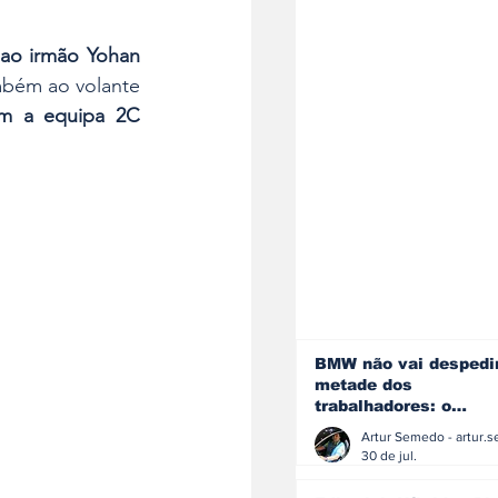
ao irmão Yohan 
bém ao volante 
om a equipa 2C 
BMW não vai despedi
metade dos
trabalhadores: o
problema é o jornali
que muitos decidiram
30 de jul.
fazer