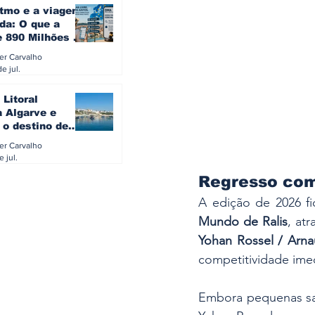
itmo e a viagem
da: O que a
e 890 Milhões à
revela sobre a
ler Carvalho
a do turista na
e jul.
 Litoral
a Algarve e
 o destino de
referido dos
ler Carvalho
eses
e jul.
Regresso com
A edição de 2026 f
Mundo de Ralis
, at
Yohan Rossel / Arn
competitividade imed
Embora pequenas saí