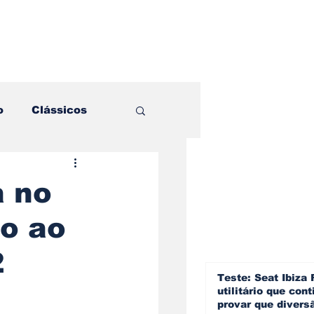
o
Clássicos
es e Comparativos
a no
o ao
ogia
2
a
Hobby
Teste: Seat Ibiza 
utilitário que cont
provar que divers