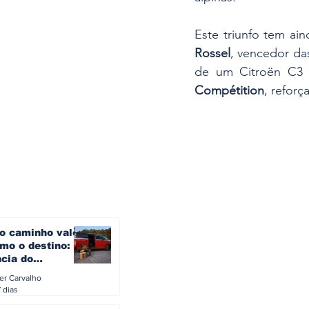
Este triunfo tem ain
Rossel
, vencedor da
de um Citroën C3 R
Compétition
, reforç
o caminho vale
mo o destino: a
ncia do
gen ID. Buzz
ler Carvalho
verão europeu
 dias