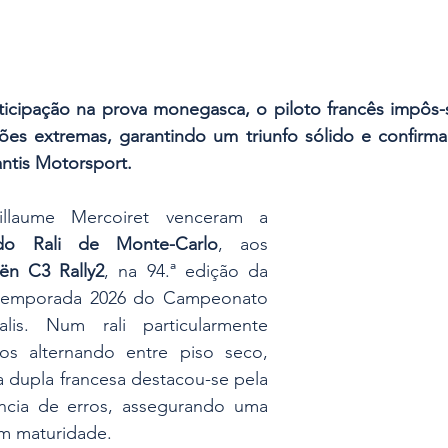
icipação na prova monegasca, o piloto francês impôs-
es extremas, garantindo um triunfo sólido e confirma
antis Motorsport. 
Léo Rossel e Guillaume Mercoiret venceram a 
o Rali de Monte-Carlo
, aos 
oën C3 Rally2
, na 94.ª edição da 
 temporada 2026 do Campeonato 
s. Num rali particularmente 
os alternando entre piso seco, 
a dupla francesa destacou-se pela 
ncia de erros, assegurando uma 
om maturidade.