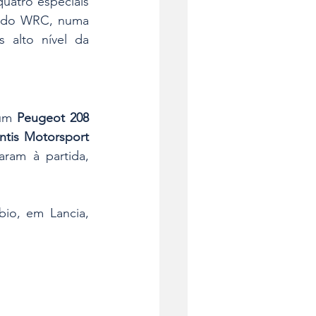
uatro especiais 
s do WRC, numa 
 alto nível da 
um 
Peugeot 208 
antis Motorsport 
ram à partida, 
io, em Lancia, 