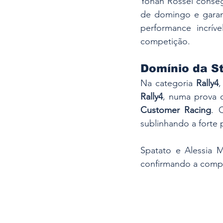
Yohan Rossel conseg
de domingo e garant
performance incríve
competição.
Domínio da St
Na categoria 
Rally4
,
Rally4
, numa prova o
Customer Racing
. 
sublinhando a forte
Spatato e Alessia M
confirmando a compe