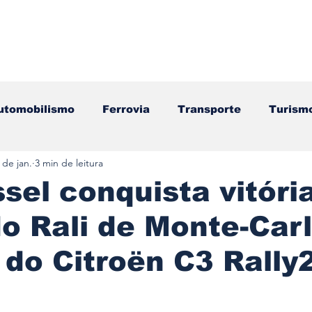
utomobilismo
Ferrovia
Transporte
Turism
 de jan.
3 min de leitura
ação
Motos
Autocarros
Náutica
Test
sel conquista vitóri
 Rali de Monte-Carl
Componentes
Gastronomia
Videojogos/Tecnol
 do Citroën C3 Rally
Editorial
Mecânica
Mobilidade
Logístic
e 5 estrelas.