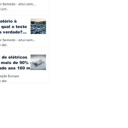
a eletrificação
Artur Semedo - artur.semedo@publiracing.pt
Combustíveis e Lubrificant
 jun.
atório à
 qual o teste
 a verdade?
PA ou o rigoroso
Artur Semedo - artur.semedo@publiracing.pt
O
 abr.
 de elétricos
mais de 90% da
ade aos 160 mil
safiam mitos do
ação Europa
o
 abr.