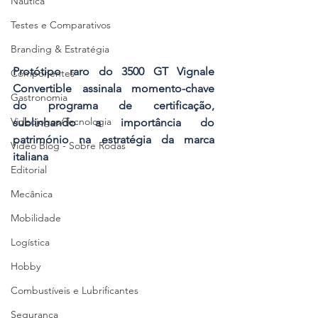
Náutica
Testes e Comparativos
Branding & Estratégia
Protótipo raro do 3500 GT Vignale 
Componentes
Convertible assinala momento-chave 
Gastronomia
do programa de certificação, 
Videojogos/Tecnologia
sublinhando a importância do 
património na estratégia da marca 
Vídeo Blog - Sobre Rodas
italiana
Editorial
Mecânica
Mobilidade
Logística
Hobby
Combustíveis e Lubrificantes
Segurança