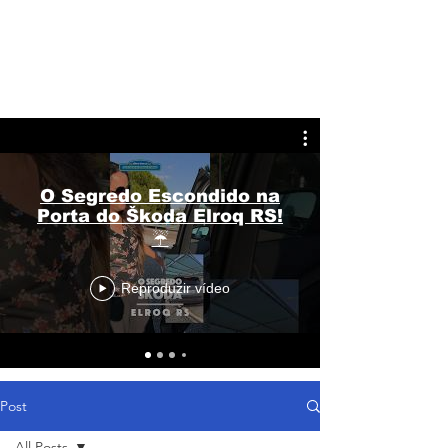
O Segredo Escondido na
Porta do Škoda Elroq RS!
☔
Reproduzir vídeo
Post
All Posts