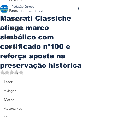
Redação Europa
All Posts
15 de abr.
3 min de leitura
Maserati Classiche
Automóveis
atinge marco
Automobilismo
simbólico com
Ferrovia
certificado nº100 e
Transporte
reforça aposta na
Turismo
preservação histórica
Clássicos
Avaliado com NaN de 5 estrelas.
Camiões
Lazer
Aviação
Motos
Autocarros