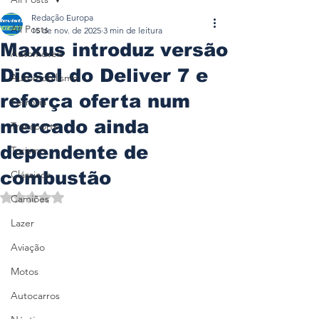
Redação Europa
All Posts
15 de nov. de 2025
3 min de leitura
Maxus introduz versão
Automóveis
Diesel do Deliver 7 e
Automobilismo
reforça oferta num
Ferrovia
mercado ainda
Transporte
dependente de
Turismo
combustão
Clássicos
Avaliado com NaN de 5 estrelas.
Camiões
Lazer
Aviação
Motos
Autocarros