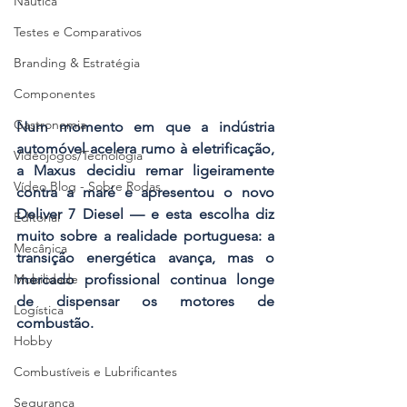
Náutica
Testes e Comparativos
Branding & Estratégia
Componentes
Gastronomia
Num momento em que a indústria 
automóvel acelera rumo à eletrificação, 
Videojogos/Tecnologia
a Maxus decidiu remar ligeiramente 
Vídeo Blog - Sobre Rodas
contra a maré e apresentou o novo 
Deliver 7 Diesel — e esta escolha diz 
Editorial
muito sobre a realidade portuguesa: a 
Mecânica
transição energética avança, mas o 
Mobilidade
mercado profissional continua longe 
de dispensar os motores de 
Logística
combustão.
Hobby
Combustíveis e Lubrificantes
Segurança