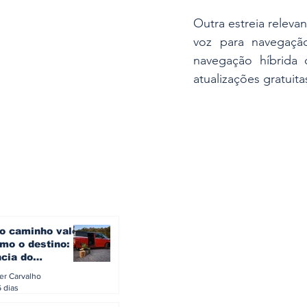
Outra estreia releva
voz para navegaçã
navegação híbrida 
atualizações gratuit
o caminho vale
mo o destino: a
ncia do
gen ID. Buzz
ler Carvalho
verão europeu
6 dias