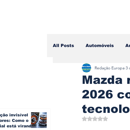
All Posts
Automóveis
A
Redação Europa
3 
Camiões
Lazer
Avi
Mazda 
2026 c
Branding & Estratégia
tecnolo
ção invisível
Vídeo Blog - Sobre Rodas
Avaliado com NaN d
ores: Como o
ial está virando