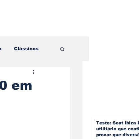
o
Clássicos
es e Comparativos
80 em
ogia
a
Hobby
Teste: Seat Ibiza 
utilitário que cont
provar que divers