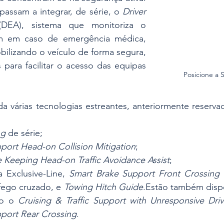
ssam a integrar, de série, o 
Driver 
(DEA), sistema que monitoriza o 
m em caso de emergência médica, 
ilizando o veículo de forma segura, 
para facilitar o acesso das equipas 
Posicione a 
a várias tecnologias estreantes, anteriormente reserva
ng
 de série;
port Head-on Collision Mitigation
;
Keeping Head-on Traffic Avoidance Assist
;
a Exclusive-Line, 
Smart Brake Support Front Crossing
fego cruzado, e 
Towing Hitch Guide
.Estão também dispo
mo o 
Cruising & Traffic Support with Unresponsive Dri
port Rear Crossing
. 