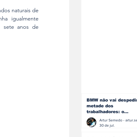
dos naturais de 
ha igualmente 
e sete anos de 
BMW não vai despedi
metade dos
trabalhadores: o
problema é o jornali
que muitos decidiram
30 de jul.
fazer