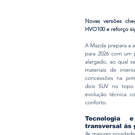
Novas versões cheg
HVO100 e reforço sig
A Mazda prepara a a
para 2026 com um p
alargado, ao qual se
materiais de inter
concessões na prim
dois SUV no topo 
evolução técnica c
conforto. 
Tecnologia 
transversal às
As maiores novidade