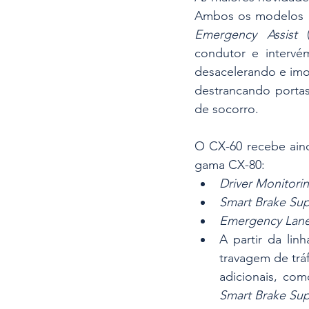
Ambos os modelos pa
Emergency Assist
 
condutor e intervé
desacelerando e imob
destrancando portas 
de socorro. 
O CX-60 recebe aind
gama CX-80:
Driver Monitori
Smart Brake Sup
Emergency Lane 
A partir da linh
travagem de trá
adicionais, co
Smart Brake Sup