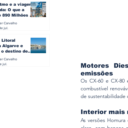
itmo e a viagem
da: O que a
e 890 Milhões à
revela sobre a
ler Carvalho
a do turista na
e jul.
 Litoral
a Algarve e
 o destino de
referido dos
ler Carvalho
eses
e jul.
Motores Die
emissões
Os CX-60 e CX-80 e
combustível renováv
de sustentabilidade
Interior mais
As versões Homura 