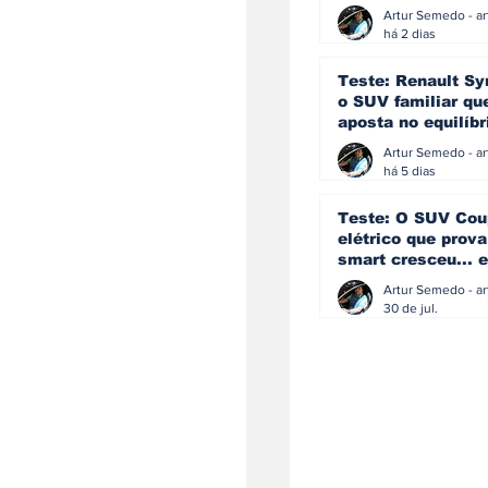
eficiência e
simplicidade aind
há 2 dias
podem andar junt
Teste: Renault Sy
o SUV familiar qu
aposta no equilíbr
ainda acredita na
manual
há 5 dias
Teste: O SUV Cou
elétrico que prova
smart cresceu... e
amadureceu
30 de jul.