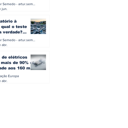
a eletrificação
Artur Semedo - artur.semedo@publiracing.pt
Combustíveis e Lubrificant
 jun.
atório à
 qual o teste
 a verdade?
PA ou o rigoroso
Artur Semedo - artur.semedo@publiracing.pt
O
 abr.
 de elétricos
mais de 90% da
ade aos 160 mil
safiam mitos do
ação Europa
o
 abr.