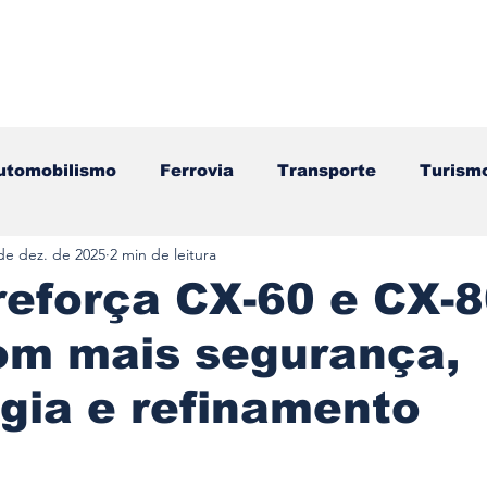
utomobilismo
Ferrovia
Transporte
Turism
de dez. de 2025
2 min de leitura
ação
Motos
Autocarros
Náutica
Test
reforça CX-60 e CX-
om mais segurança,
Componentes
Gastronomia
Videojogos/Tecnol
gia e refinamento
Editorial
Mecânica
Mobilidade
Logístic
e 5 estrelas.