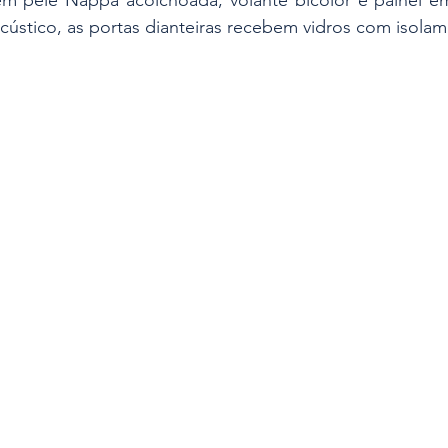
m pele Nappa acolchoada, volante bicolor e painel em
acústico, as portas dianteiras recebem vidros com isola