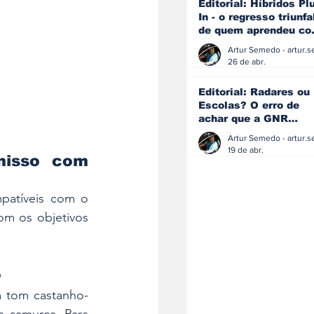
Editorial: Híbridos Pl
In - o regresso triunfa
de quem aprendeu c
os erros do passado
26 de abr.
Editorial: Radares ou
Escolas? O erro de
achar que a GNR
resolve o que a
educação falhou
19 de abr.
isso com 
atíveis com o 
m os objetivos 
o
m tom castanho-