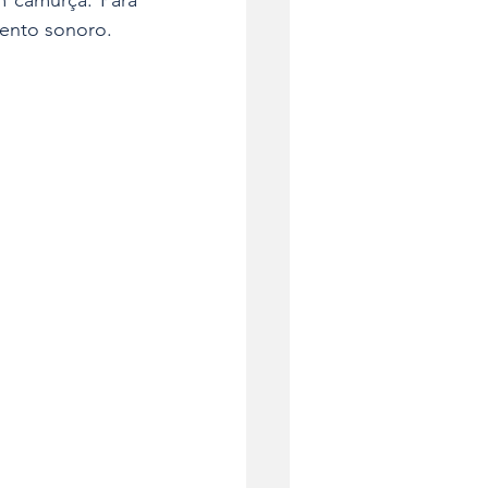
 camurça. Para 
mento sonoro. 