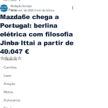
Redação Europa
All Posts
26 de set. de 2025
3 min de leitura
Mazda6e chega a
Automóveis
Portugal: berlina
Automobilismo
elétrica com filosofia
Ferrovia
Jinba Ittai a partir de
Transporte
40.047 €
Turismo
Avaliado com NaN de 5 estrelas.
Clássicos
Camiões
Lazer
Aviação
Motos
Autocarros