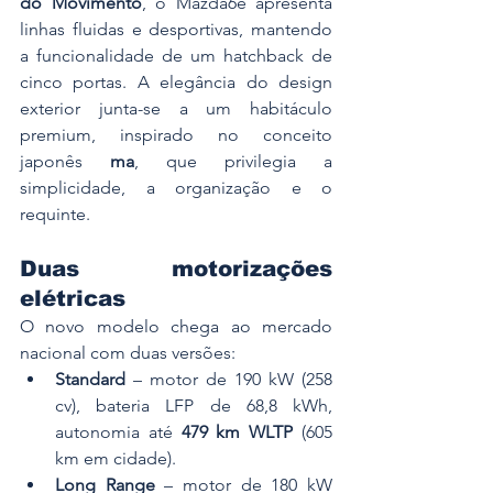
do Movimento
, o Mazda6e apresenta 
linhas fluidas e desportivas, mantendo 
a funcionalidade de um hatchback de 
cinco portas. A elegância do design 
exterior junta-se a um habitáculo 
premium, inspirado no conceito 
japonês 
ma
, que privilegia a 
simplicidade, a organização e o 
requinte.
Duas motorizações 
elétricas
O novo modelo chega ao mercado 
nacional com duas versões:
Standard
 – motor de 190 kW (258 
cv), bateria LFP de 68,8 kWh, 
autonomia até 
479 km WLTP
 (605 
km em cidade).
Long Range
 – motor de 180 kW 