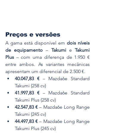
Preços e versões
A gama está disponível em 
dois níveis 
de equipamento
 – 
Takumi
 e 
Takumi 
Plus
 – com uma diferença de 1.950 € 
entre ambos. As variantes mecânicas 
apresentam um diferencial de 2.500 €.
40.047,83 €
 – Mazda6e Standard 
Takumi (258 cv)
41.997,83 €
 – Mazda6e Standard 
Takumi Plus (258 cv)
42.547,83 €
 – Mazda6e Long Range 
Takumi (245 cv)
44.497,83 €
 – Mazda6e Long Range 
Takumi Plus (245 cv)