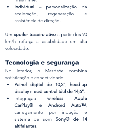
Individual
 – personalização da 
aceleração, regeneração e 
assistência de direção.
Um 
spoiler traseiro ativo
 a partir dos 90 
km/h reforça a estabilidade em alta 
velocidade.
Tecnologia e segurança
No interior, o Mazda6e combina 
sofisticação e conectividade:
Painel digital de 10,2’’
, 
head-up 
display
 e 
ecrã central tátil de 14,6’’
.
Integração 
wireless Apple 
CarPlay® e Android Auto™
, 
carregamento por indução e 
sistema de som 
Sony® de 14 
altifalantes
.