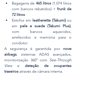
Bagageira de 
465 litros
 (1.074 litros 
com bancos rebatidos) + 
frunk de 
72 litros
.
Estofos em 
leatherette (Takumi)
 ou 
em 
pele e suede (Takumi Plus)
, 
com bancos aquecidos, 
arrefecidos e memória para o 
condutor.
A segurança é garantida por 
nove 
airbags
, sistemas ADAS avançados, 
monitorização 360° com 
See-Through 
View
 e 
deteção de ocupantes 
traseiros
 através de câmara interna.