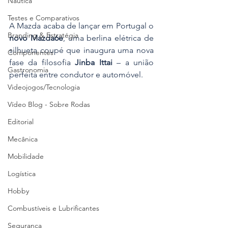
Náutica
Testes e Comparativos
A Mazda acaba de lançar em Portugal o 
Branding & Estratégia
novo Mazda6e
, uma berlina elétrica de 
silhueta coupé que inaugura uma nova 
Componentes
fase da filosofia 
Jinba Ittai
 – a união 
Gastronomia
perfeita entre condutor e automóvel. 
Videojogos/Tecnologia
Vídeo Blog - Sobre Rodas
Editorial
Mecânica
Mobilidade
Logística
Hobby
Combustíveis e Lubrificantes
Segurança