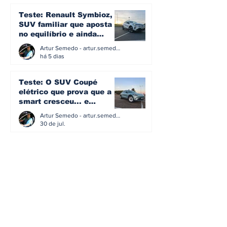
Teste: Renault Symbioz, o
SUV familiar que aposta
no equilíbrio e ainda
acredita na caixa manual
Artur Semedo - artur.semedo@publiracing.pt
há 5 dias
Teste: O SUV Coupé
elétrico que prova que a
smart cresceu... e
amadureceu
Artur Semedo - artur.semedo@publiracing.pt
30 de jul.
BMW não vai despedir
metade dos trabalhadores:
o problema é o jornalismo
que muitos decidiram
Artur Semedo - artur.semedo@publiracing.pt
fazer
30 de jul.