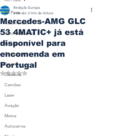
Redação Europa
All Posts
2 de abr.
2 min de leitura
Mercedes-AMG GLC
Automóveis
53 4MATIC+ já está
Automobilismo
disponível para
Ferrovia
encomenda em
Transporte
Portugal
Turismo
Avaliado com NaN de 5 estrelas.
Clássicos
Camiões
Lazer
Aviação
Motos
Autocarros