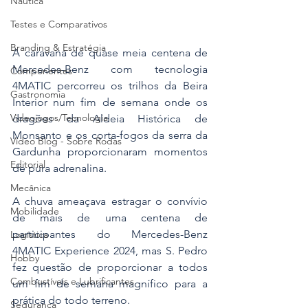
Náutica
Testes e Comparativos
Branding & Estratégia
A caravana de quase meia centena de 
Mercedes-Benz com tecnologia 
Componentes
4MATIC percorreu os trilhos da Beira 
Gastronomia
Interior num fim de semana onde os 
Videojogos/Tecnologia
dragões da Aldeia Histórica de 
Monsanto e os corta-fogos da serra da 
Vídeo Blog - Sobre Rodas
Gardunha proporcionaram momentos 
Editorial
de pura adrenalina.
Mecânica
A chuva ameaçava estragar o convívio 
Mobilidade
de mais de uma centena de 
participantes do Mercedes-Benz 
Logística
4MATIC Experience 2024, mas S. Pedro 
Hobby
fez questão de proporcionar a todos 
Combustíveis e Lubrificantes
um fim de semana magnífico para a 
prática do todo terreno.
Segurança