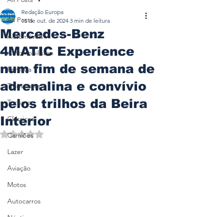
Redação Europa
All Posts
15 de out. de 2024
3 min de leitura
Mercedes-Benz
Automóveis
4MATIC Experience
Automobilismo
num fim de semana de
Ferrovia
adrenalina e convívio
Transporte
pelos trilhos da Beira
Turismo
Interior
Clássicos
Avaliado com NaN de 5 estrelas.
Camiões
Lazer
Aviação
Motos
Autocarros