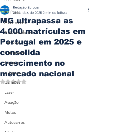
Redação Europa
All Posts
30 de dez. de 2025
2 min de leitura
MG ultrapassa as
Automóveis
4.000 matrículas em
Automobilismo
Portugal em 2025 e
Ferrovia
consolida
Transporte
crescimento no
Turismo
mercado nacional
Clássicos
Avaliado com NaN de 5 estrelas.
Camiões
Lazer
Aviação
Motos
Autocarros