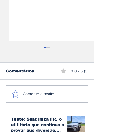
Comentários
0.0 / 5 (0)
Mercedes-AMG GT 53
Škoda inicia
Comente e avalie
Coupé 4 Portas
produção do 
estreia-se como nova
Peaq o maior
proposta de entrada
sua história
na gama elétrica de
Teste: Seat Ibiza FR, o
Affalterbach
utilitário que continua a
provar que diversão,