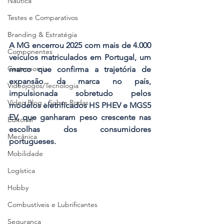
Náutica
Testes e Comparativos
Branding & Estratégia
A MG encerrou 2025 com mais de 4.000 
Componentes
veículos matriculados em Portugal, um 
Gastronomia
marco que confirma a trajetória de 
expansão da marca no país, 
Videojogos/Tecnologia
impulsionada sobretudo pelos 
Vídeo Blog - Sobre Rodas
modelos eletrificados HS PHEV e MGS5 
EV, que ganharam peso crescente nas 
Editorial
escolhas dos consumidores 
Mecânica
portugueses. 
Mobilidade
Logística
Hobby
Combustíveis e Lubrificantes
Segurança