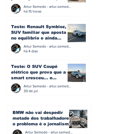
eficiência e simplicidade
Artur Semedo - artur.semedo@publiracing.pt
ainda podem andar juntas
há 15 horas
Teste: Renault Symbioz, o
SUV familiar que aposta
no equilíbrio e ainda
acredita na caixa manual
Artur Semedo - artur.semedo@publiracing.pt
há 4 dias
Teste: O SUV Coupé
elétrico que prova que a
smart cresceu... e
amadureceu
Artur Semedo - artur.semedo@publiracing.pt
30 de jul.
BMW não vai despedir
metade dos trabalhadores:
o problema é o jornalismo
que muitos decidiram
Artur Semedo - artur.semedo@publiracing.pt