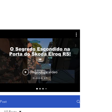
O Segredo Escondido na
Porta do Škoda Elroq RS!
☔
Reproduzir vídeo
Post
All Posts