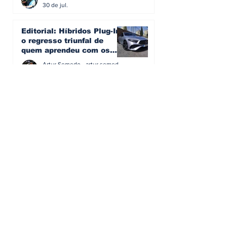
fazer
30 de jul.
Editorial: Híbridos Plug-In -
o regresso triunfal de
quem aprendeu com os
erros do passado
Artur Semedo - artur.semedo@publiracing.pt
26 de abr.
Editorial: Radares ou
Escolas? O erro de achar
que a GNR resolve o que a
educação falhou
Artur Semedo - artur.semedo@publiracing.pt
19 de abr.