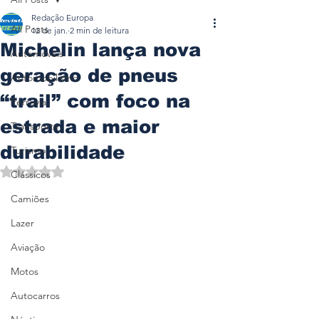
Redação Europa
All Posts
12 de jan.
2 min de leitura
Michelin lança nova
Automóveis
geração de pneus
Automobilismo
“trail” com foco na
Ferrovia
estrada e maior
Transporte
durabilidade
Turismo
Avaliado com NaN de 5 estrelas.
Clássicos
Camiões
Lazer
Aviação
Motos
Autocarros