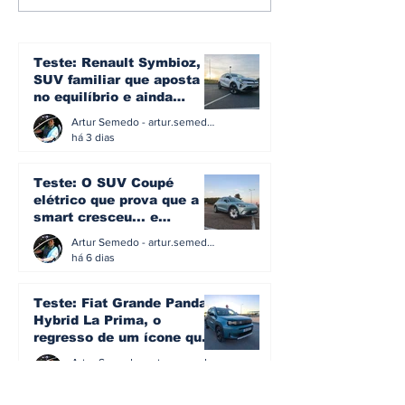
atualiza gama para
prepara regr
2027 com melhorias
competição 
técnicas, novos
Misano após
equipamentos e
de recuperaç
Teste: Renault Symbioz, o
renovação estética
SUV familiar que aposta
no equilíbrio e ainda
acredita na caixa manual
Artur Semedo - artur.semedo@publiracing.pt
há 3 dias
Teste: O SUV Coupé
elétrico que prova que a
smart cresceu... e
amadureceu
Artur Semedo - artur.semedo@publiracing.pt
há 6 dias
Teste: Fiat Grande Panda
Hybrid La Prima, o
regresso de um ícone que
percebeu que evoluir não
Artur Semedo - artur.semedo@publiracing.pt
significa perder a
22 de jul.
identidade