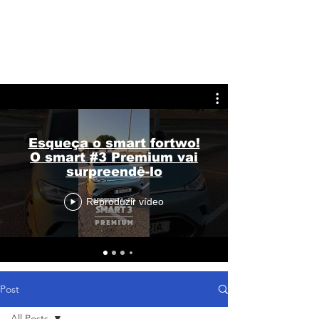
Esqueça o smart fortwo!
O smart #3 Premium vai
surpreendê-lo
Reproduzir vídeo
Post
All Posts