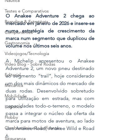
Náutica
Testes e Comparativos
O Anakee Adventure 2 chega ao 
Branding & Estratégia
mercado em janeiro de 2026 e insere-se 
numa estratégia de crescimento da 
Componentes
marca num segmento que duplicou de 
Gastronomia
volume nos últimos seis anos.
Videojogos/Tecnologia
A Michelin apresentou o Anakee 
Vídeo Blog - Sobre Rodas
Adventure 2, um novo pneu destinado 
Editorial
ao segmento “trail”, hoje considerado 
um dos mais dinâmicos do mercado de 
Mecânica
duas rodas. Desenvolvido sobretudo 
Mobilidade
para utilização em estrada, mas com 
capacidades todo-o-terreno, o modelo 
Logística
passa a integrar o núcleo da oferta da 
Hobby
marca para motos de aventura, ao lado 
Combustíveis e Lubrificantes
dos Anakee Road, Anakee Wild e Road 
6.
Segurança