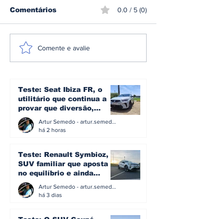
Comentários
0.0 / 5 (0)
Produção automóvel
Teste: Seat I
Comente e avalie
em Portugal cai
o utilitário q
20,1% em junho, mas
continua a pr
exportações
que diversão,
continuam a
eficiência e
Teste: Seat Ibiza FR, o
sustentar o setor
simplicidade 
utilitário que continua a
podem andar 
provar que diversão,
eficiência e simplicidade
Artur Semedo - artur.semedo@publiracing.pt
ainda podem andar juntas
há 2 horas
Teste: Renault Symbioz, o
SUV familiar que aposta
no equilíbrio e ainda
acredita na caixa manual
Artur Semedo - artur.semedo@publiracing.pt
há 3 dias