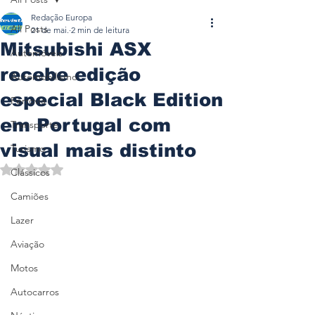
Redação Europa
All Posts
21 de mai.
2 min de leitura
Mitsubishi ASX
Automóveis
recebe edição
Automobilismo
especial Black Edition
Ferrovia
em Portugal com
Transporte
visual mais distinto
Turismo
Avaliado com NaN de 5 estrelas.
Clássicos
Camiões
Lazer
Aviação
Motos
Autocarros