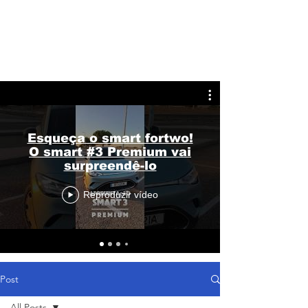
Esqueça o smart fortwo!
O smart #3 Premium vai
surpreendê-lo
Reproduzir vídeo
Post
All Posts