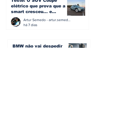
Teste: O SUV Coupé
elétrico que prova que a
smart cresceu... e
amadureceu
Artur Semedo - artur.semedo@publiracing.pt
há 7 dias
BMW não vai despedir
metade dos trabalhadores:
o problema é o jornalismo
que muitos decidiram
Artur Semedo - artur.semedo@publiracing.pt
fazer
30 de jul.
Editorial: Híbridos Plug-In -
o regresso triunfal de
quem aprendeu com os
erros do passado
Artur Semedo - artur.semedo@publiracing.pt
26 de abr.
Editorial: Radares ou
Escolas? O erro de achar