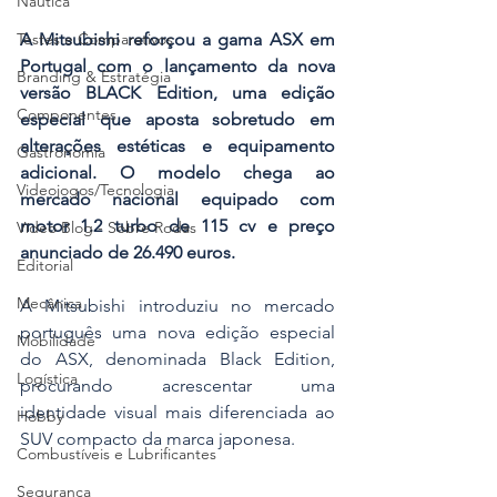
Náutica
Testes e Comparativos
A Mitsubishi reforçou a gama ASX em 
Portugal com o lançamento da nova 
Branding & Estratégia
versão BLACK Edition, uma edição 
Componentes
especial que aposta sobretudo em 
alterações estéticas e equipamento 
Gastronomia
adicional. O modelo chega ao 
Videojogos/Tecnologia
mercado nacional equipado com 
motor 1.2 turbo de 115 cv e preço 
Vídeo Blog - Sobre Rodas
anunciado de 26.490 euros.
Editorial
Mecânica
A Mitsubishi introduziu no mercado 
português uma nova edição especial 
Mobilidade
do ASX, denominada Black Edition, 
Logística
procurando acrescentar uma 
identidade visual mais diferenciada ao 
Hobby
SUV compacto da marca japonesa.
Combustíveis e Lubrificantes
Segurança