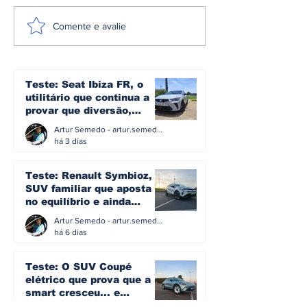
Quanto custa fazer
Renault Grou
Comente e avalie
100 km em Portugal:
óleos de mot
de elétrico, gasolina
menor pegad
ou gasóleo
carbónica e 
em economia
Teste: Seat Ibiza FR, o
circular
utilitário que continua a
provar que diversão,
eficiência e simplicidade
Artur Semedo - artur.semedo@publiracing.pt
ainda podem andar juntas
há 3 dias
Teste: Renault Symbioz, o
SUV familiar que aposta
no equilíbrio e ainda
acredita na caixa manual
Artur Semedo - artur.semedo@publiracing.pt
há 6 dias
Teste: O SUV Coupé
elétrico que prova que a
smart cresceu... e
amadureceu