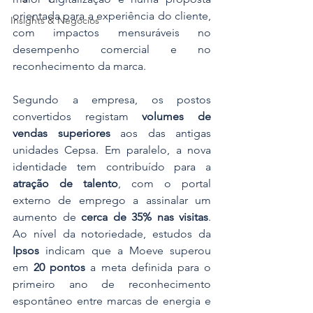
orientada para a experiência do cliente, 
Insights & Negócios
com impactos mensuráveis no 
desempenho comercial e no 
reconhecimento da marca.
Segundo a empresa, os postos 
convertidos registam 
volumes de 
vendas superiores
 aos das antigas 
unidades Cepsa. Em paralelo, a nova 
identidade tem contribuído para a 
atração de talento
, com o portal 
externo de emprego a assinalar um 
aumento de 
cerca de 35% nas visitas
. 
Ao nível da notoriedade, estudos da 
Ipsos
 indicam que a Moeve superou 
em 
20 pontos
 a meta definida para o 
primeiro ano de reconhecimento 
espontâneo entre marcas de energia e 