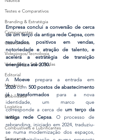
Náutica
Testes e Comparativos
Branding & Estratégia
Empresa conclui a conversão de cerca 
Componentes
de um terço da antiga rede Cepsa, com 
resultados positivos em vendas, 
Gastronomia
notoriedade e atração de talento, e 
Videojogos/Tecnologia
acelera a estratégia de transição 
Vídeo Blog - Sobre Rodas
energética até 2030.
Editorial
A 
Moeve
 prepara a entrada em 
Mecânica
2026
 com 
500 postos de abastecimento 
já transformados
 para a nova 
Mobilidade
identidade, um marco que 
Logística
corresponde a cerca de 
um terço da 
antiga rede Cepsa
. O processo de 
Hobby
rebranding, iniciado em 2024, traduziu-
Combustíveis e Lubrificantes
se numa modernização dos espaços, 
Segurança
maior digitalização e numa proposta 