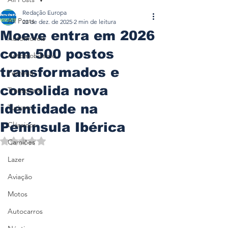
Redação Europa
All Posts
22 de dez. de 2025
2 min de leitura
Moeve entra em 2026
Automóveis
com 500 postos
Automobilismo
transformados e
Ferrovia
consolida nova
Transporte
identidade na
Turismo
Península Ibérica
Clássicos
Avaliado com NaN de 5 estrelas.
Camiões
Lazer
Aviação
Motos
Autocarros