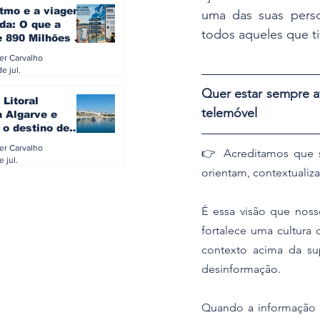
itmo e a viagem
uma das suas perso
da: O que a
todos aqueles que ti
e 890 Milhões à
revela sobre a
ler Carvalho
a do turista na
e jul.
Quer estar sempre a
 Litoral
telemóvel
a Algarve e
 o destino de
referido dos
ler Carvalho
👉 ​Acreditamos que
eses
e jul.
orientam, contextualiz
​É essa visão que noss
fortalece uma cultura 
contexto acima da sup
desinformação.
​Quando a informação 