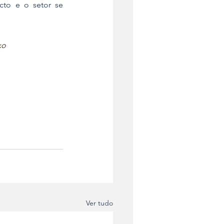
to e o setor se 
xo
Ver tudo