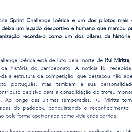
he Sprint Challenge Ibérica e um dos pilotos mais c
ta deixa um legado desportivo e humano que marcou p
nização recorda-o como um dos pilares da história 
allenge Ibérica está de luto pela morte de 
Rui Miritta
,
da história do campeonato. A notícia foi recebida
oda a estrutura da competição, que destacou não ape
oto português, mas também a sua personalidade,
tributo decisivo para a consolidação do troféu mono
s. Ao longo das últimas temporadas, Rui Miritta tor
itadas do paddock, conquistando o reconhecimento d
ão pela forma apaixonada como vivia cada corrida.
 resultados acompanharam sempre a dedicação. Rui Miri