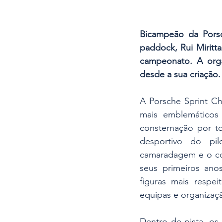
Bicampeão da Porsc
paddock, Rui Mirit
campeonato. A orga
desde a sua criação.
A Porsche Sprint Ch
mais emblemáticos 
consternação por t
desportivo do pil
camaradagem e o con
seus primeiros ano
figuras mais respe
equipas e organizaç
Dentro de pista, os