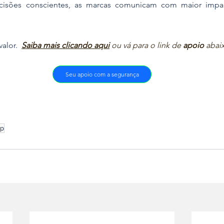
isões conscientes, as marcas comunicam com maior impac
alor.  
Saiba mais clicando aqui
ou vá para o link de 
apoio
 abai
Seu apoio com a segurança
up