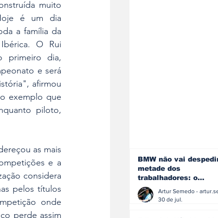
nstruída muito 
Hoje é um dia 
da a família da 
Ibérica. O Rui 
primeiro dia, 
mpeonato e será 
tória", afirmou 
 o exemplo que 
nquanto piloto, 
dereçou as mais 
BMW não vai despedi
ompetições e a 
metade dos
ação considera 
trabalhadores: o
problema é o jornali
 pelos títulos 
que muitos decidiram
30 de jul.
mpetição onde 
fazer
ico perde assim 