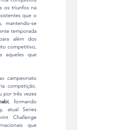
os triunfos na 
istentes que o 
, mantendo-se 
ente temporada 
para além dos 
to competitivo, 
 aqueles que 
 ao campeonato 
ria competição. 
 por três vezes 
abi
, formando 
 atual Series 
nt Challenge 
rnacionais que 