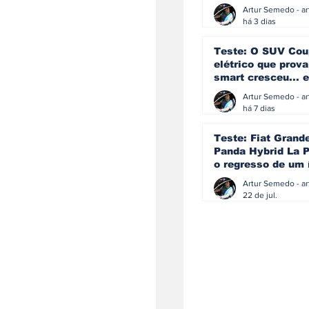
ainda acredita na
manual
há 3 dias
Teste: O SUV Cou
elétrico que prova
smart cresceu... e
amadureceu
há 7 dias
Teste: Fiat Grand
Panda Hybrid La P
o regresso de um 
que percebeu que
evoluir não signif
22 de jul.
perder a identida