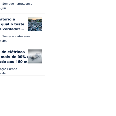
a eletrificação
Artur Semedo - artur.semedo@publiracing.pt
Combustíveis e Lubrificant
 jun.
atório à
 qual o teste
 a verdade?
PA ou o rigoroso
Artur Semedo - artur.semedo@publiracing.pt
O
 abr.
 de elétricos
mais de 90% da
ade aos 160 mil
safiam mitos do
ação Europa
o
 abr.