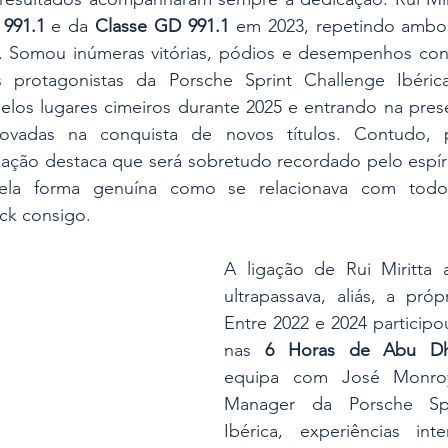
991.1
 e da 
Classe GD 991.1
 em 2023, repetindo ambos 
 Somou inúmeras vitórias, pódios e desempenhos cons
 protagonistas da Porsche Sprint Challenge Ibérica
pelos lugares cimeiros durante 2025 e entrando na pres
vadas na conquista de novos títulos. Contudo, 
zação destaca que será sobretudo recordado pelo espíri
la forma genuína como se relacionava com todos
ck consigo.
A ligação de Rui Miritta
ultrapassava, aliás, a próp
Entre 2022 e 2024 participou
nas 
6 Horas de Abu Dh
equipa com José Monroy,
Manager da Porsche Spri
Ibérica, experiências inte