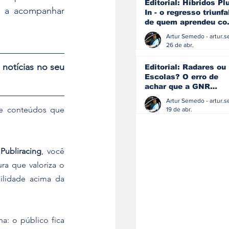
Editorial: Híbridos Pl
á a acompanhar 
In - o regresso triunfa
de quem aprendeu c
os erros do passado
26 de abr.
 notícias no seu 
Editorial: Radares ou
Escolas? O erro de
achar que a GNR
resolve o que a
educação falhou
e conteúdos que 
19 de abr.
 
Publiracing
, você 
ra que valoriza o 
ilidade acima da 
: o público fica 