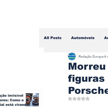
All Posts
Automóveis
A
Redação Europa
6 
Camiões
Lazer
Avi
Morreu 
figuras
Branding & Estratégia
Porsche
ção invisível
Vídeo Blog - Sobre Rodas
Avaliado com NaN d
ores: Como o
ial está virando