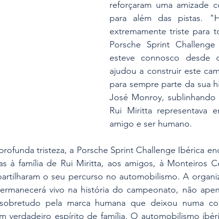
reforçaram uma amizade co
para além das pistas. "
extremamente triste para to
Porsche Sprint Challenge 
esteve connosco desde o 
ajudou a construir este ca
para sempre parte da sua his
José Monroy, sublinhando
Rui Miritta representava e
amigo e ser humano.
ofunda tristeza, a Porsche Sprint Challenge Ibérica en
as à família de Rui Miritta, aos amigos, à Monteiros C
artilharam o seu percurso no automobilismo. A organiz
rmanecerá vivo na história do campeonato, não apenas
 sobretudo pela marca humana que deixou numa co
m verdadeiro espírito de família. O automobilismo ibér