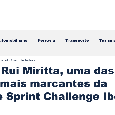
utomobilismo
Ferrovia
Transporte
Turism
de jul.
3 min de leitura
ação
Motos
Autocarros
Náutica
Test
Rui Miritta, uma das
 mais marcantes da
Componentes
Gastronomia
Videojogos/Tecnol
 Sprint Challenge Ib
Editorial
Mecânica
Mobilidade
Logístic
e 5 estrelas.