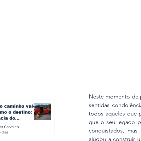
Neste momento de pr
sentidas condolênci
o caminho vale
mo o destino: a
todos aqueles que p
ncia do
que o seu legado pe
gen ID. Buzz
ler Carvalho
conquistados, mas
verão europeu
5 dias
ajudou a construir u