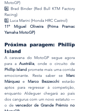
MotoGP)
4️⃣ Brad Binder (Red Bull KTM Factory 
Racing)
5️⃣ Luca Marini (Honda HRC Castrol)
11º Miguel Oliveira (Prima Pramac 
Yamaha MotoGP)
Próxima paragem: Phillip 
Island
A caravana do MotoGP segue agora 
para a 
Austrália
, onde o circuito de 
Phillip Island
 promete mais uma corrida 
emocionante. Resta saber se 
Marc 
Márquez
 e 
Marco Bezzecchi
 estarão 
aptos para regressar à competição, 
enquanto Aldeguer chegará ao país 
dos cangurus com um novo estatuto — 
o de 
vencedor de Grande Prémio no 