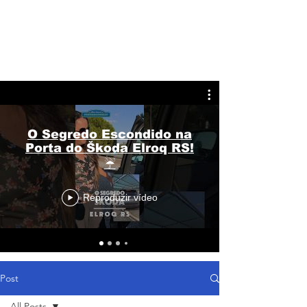
O Segredo Escondido na
Porta do Škoda Elroq RS!
☔
Reproduzir vídeo
Post
All Posts