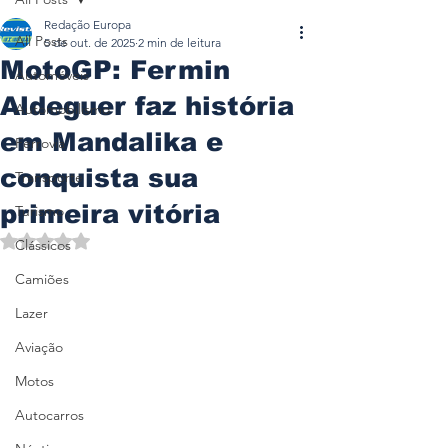
Redação Europa
All Posts
5 de out. de 2025
2 min de leitura
MotoGP: Fermin
Automóveis
Aldeguer faz história
Automobilismo
em Mandalika e
Ferrovia
conquista sua
Transporte
primeira vitória
Turismo
Avaliado com NaN de 5 estrelas.
Clássicos
Camiões
Lazer
Aviação
Motos
Autocarros