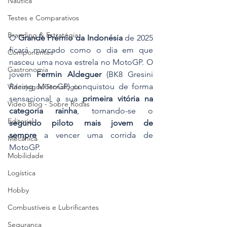
Náutica
Testes e Comparativos
Branding & Estratégia
O 
Grande Prémio da Indonésia
 de 2025 
ficará marcado como o dia em que 
Componentes
nasceu uma nova estrela no MotoGP. O 
Gastronomia
jovem 
Fermin Aldeguer
 (BK8 Gresini 
Racing MotoGP) conquistou de forma 
Videojogos/Tecnologia
sensacional a sua 
primeira vitória na 
Vídeo Blog - Sobre Rodas
categoria rainha
, tornando-se o 
Editorial
segundo piloto mais jovem de 
sempre
 a vencer uma corrida de 
Mecânica
MotoGP. 
Mobilidade
Logística
Hobby
Combustíveis e Lubrificantes
Segurança