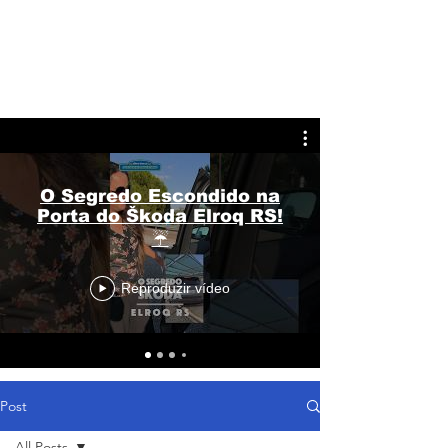
O Segredo Escondido na
Porta do Škoda Elroq RS!
☔
Reproduzir vídeo
Post
All Posts