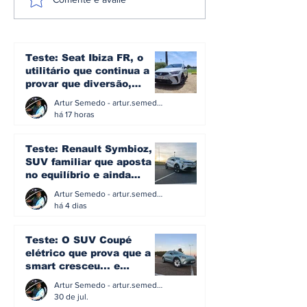
Mercedes-AMG GT 53
Škoda inicia
Coupé 4 Portas
produção do 
estreia-se como nova
Peaq o maior
proposta de entrada
sua história
na gama elétrica de
Teste: Seat Ibiza FR, o
Affalterbach
utilitário que continua a
provar que diversão,
eficiência e simplicidade
Artur Semedo - artur.semedo@publiracing.pt
ainda podem andar juntas
há 17 horas
Teste: Renault Symbioz, o
SUV familiar que aposta
no equilíbrio e ainda
acredita na caixa manual
Artur Semedo - artur.semedo@publiracing.pt
há 4 dias
Teste: O SUV Coupé
elétrico que prova que a
smart cresceu... e
amadureceu
Artur Semedo - artur.semedo@publiracing.pt
30 de jul.