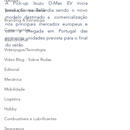
Náutica
A Pick-up Isuzu D-Max EV inicia 
produção na Tailândia sendo o novo 
Testes e Comparativos
modelo destinado a  comercialização 
Branding & Estratégia
nos principais mercados europeus e 
Componentes
com a chegada em Portugal das 
primeiras unidades prevista para o final 
Gastronomia
do verão.  
Videojogos/Tecnologia
Vídeo Blog - Sobre Rodas
Editorial
Mecânica
Mobilidade
Logística
Hobby
Combustíveis e Lubrificantes
Segurança