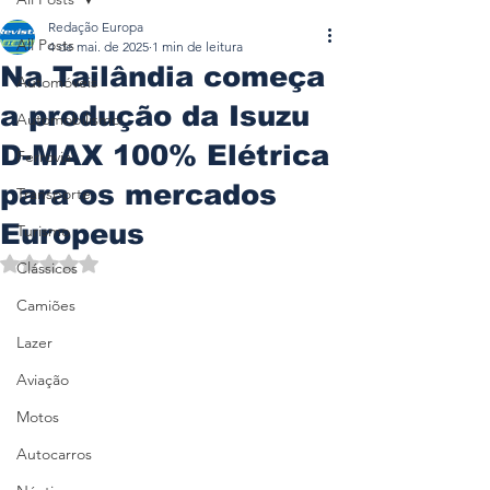
Redação Europa
All Posts
4 de mai. de 2025
1 min de leitura
Na Tailândia começa
Automóveis
a produção da Isuzu
Automobilismo
D-MAX 100% Elétrica
Ferrovia
para os mercados
Transporte
Europeus
Turismo
Avaliado com NaN de 5 estrelas.
Clássicos
Camiões
Lazer
Aviação
Motos
Autocarros