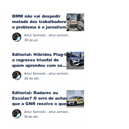
BMW não vai despedir
metade dos trabalhadores:
o problema é o jornalismo
que muitos decidiram
Artur Semedo - artur.semedo@publiracing.pt
fazer
30 de jul.
Editorial: Híbridos Plug-In -
o regresso triunfal de
quem aprendeu com os
erros do passado
Artur Semedo - artur.semedo@publiracing.pt
26 de abr.
Editorial: Radares ou
Escolas? O erro de achar
que a GNR resolve o que a
educação falhou
Artur Semedo - artur.semedo@publiracing.pt
19 de abr.