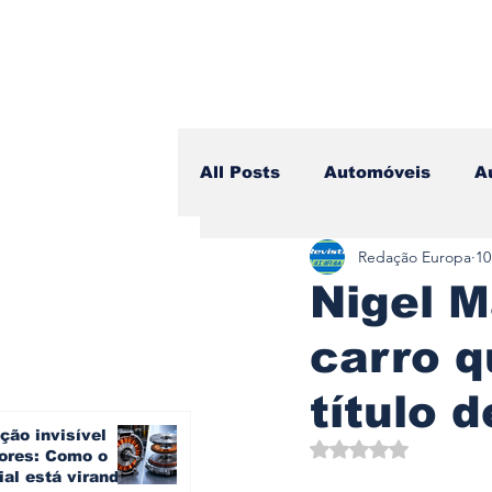
All Posts
Automóveis
A
Redação Europa
10
Camiões
Lazer
Avi
Nigel M
carro q
Branding & Estratégia
título 
ção invisível
Vídeo Blog - Sobre Rodas
Avaliado com NaN d
ores: Como o
ial está virando