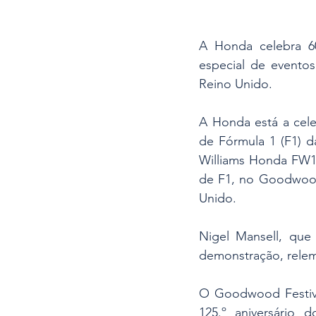
A Honda celebra 60
especial de evento
Reino Unido.
A Honda está a cele
de Fórmula 1 (F1) d
Williams Honda FW11
de F1, no Goodwood 
Unido.
Nigel Mansell, que
demonstração, relemb
O Goodwood Festival
125.º aniversário