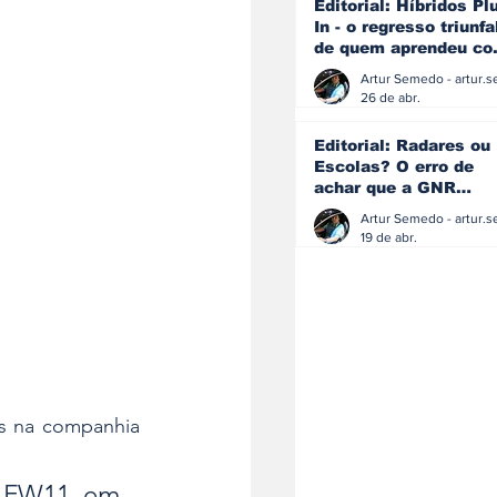
Editorial: Híbridos Pl
In - o regresso triunfa
de quem aprendeu c
os erros do passado
26 de abr.
Editorial: Radares ou
Escolas? O erro de
achar que a GNR
resolve o que a
educação falhou
19 de abr.
s na companhia 
 FW11 em 