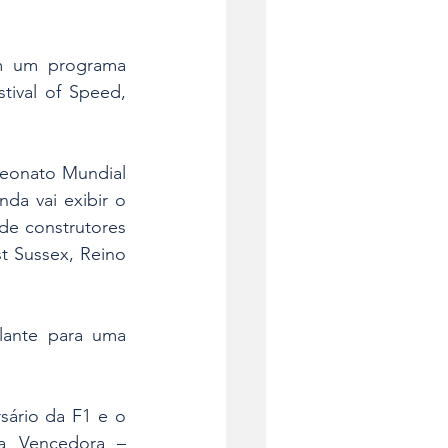
m um programa 
ival of Speed, 
peonato Mundial 
da vai exibir o 
e construtores 
 Sussex, Reino 
lante para uma 
.
ário da F1 e o 
a Vencedora – 