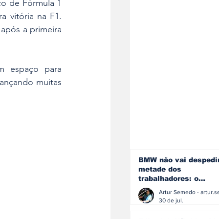
o de Fórmula 1 
vitória na F1. 
após a primeira 
 espaço para 
cançando muitas 
BMW não vai despedi
metade dos
trabalhadores: o
problema é o jornali
que muitos decidiram
30 de jul.
fazer