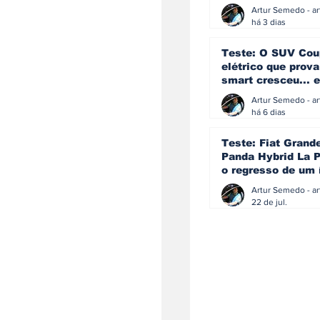
ainda acredita na
manual
há 3 dias
Teste: O SUV Cou
elétrico que prova
smart cresceu... e
amadureceu
há 6 dias
Teste: Fiat Grand
Panda Hybrid La P
o regresso de um 
que percebeu que
evoluir não signif
22 de jul.
perder a identida