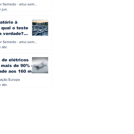
a eletrificação
Artur Semedo - artur.semedo@publiracing.pt
Combustíveis e Lubrificant
 jun.
atório à
 qual o teste
 a verdade?
PA ou o rigoroso
Artur Semedo - artur.semedo@publiracing.pt
O
 abr.
 de elétricos
mais de 90% da
ade aos 160 mil
safiam mitos do
ação Europa
o
 abr.