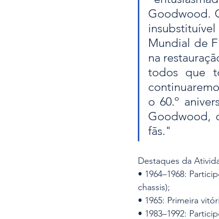
Goodwood. O 
insubstituív
Mundial de F1
na restauraçã
todos que to
continuaremo
o 60.º aniver
Goodwood, co
fãs."
Destaques da Ativid
• 1964–1968: Partic
chassis);
• 1965: Primeira vit
• 1983–1992: Partic