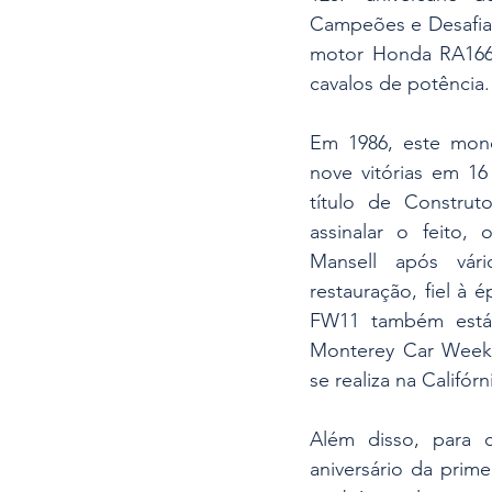
Campeões e Desafiad
motor Honda RA166E
cavalos de potência.
Em 1986, este mono
nove vitórias em 16
título de Construt
assinalar o feito, 
Mansell após vár
restauração, fiel à é
FW11 também está 
Monterey Car Week 
se realiza na Califór
Além disso, para c
aniversário da prime