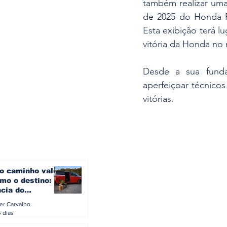
também realizar um
de 2025 do Honda RA
Esta exibição terá l
vitória da Honda no
Desde a sua fund
aperfeiçoar técnico
vitórias.
o caminho vale
mo o destino: a
ncia do
gen ID. Buzz
ler Carvalho
verão europeu
4 dias