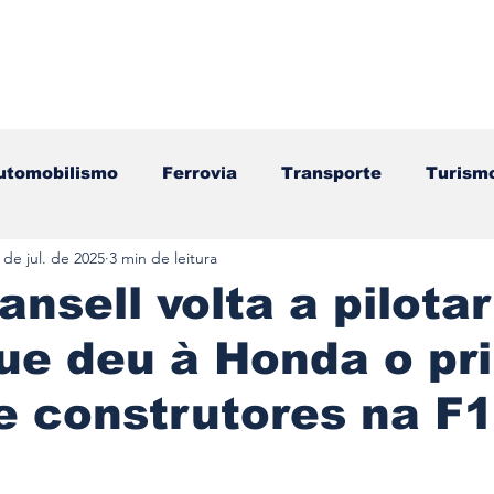
utomobilismo
Ferrovia
Transporte
Turism
 de jul. de 2025
3 min de leitura
ação
Motos
Autocarros
Náutica
Test
ansell volta a pilotar
ue deu à Honda o pr
Componentes
Gastronomia
Videojogos/Tecnol
de construtores na F1
Editorial
Mecânica
Mobilidade
Logístic
e 5 estrelas.