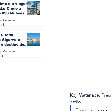
itmo e a viagem
da: O que a
e 890 Milhões à
revela sobre a
ler Carvalho
a do turista na
e jul.
 Litoral
a Algarve e
 o destino de
referido dos
ler Carvalho
eses
e jul.
Koji Watanabe
, Pre
estão 
“entusiasma