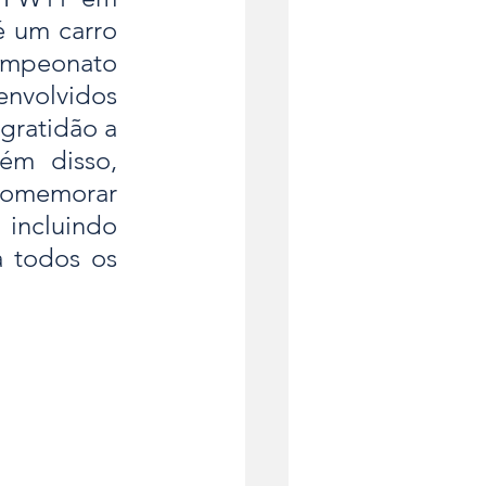
 um carro 
ampeonato 
envolvidos 
gratidão a 
ém disso, 
comemorar 
 incluindo 
 todos os 