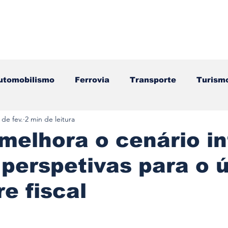
utomobilismo
Ferrovia
Transporte
Turism
 de fev.
2 min de leitura
ação
Motos
Autocarros
Náutica
Test
melhora o cenário i
 perspetivas para o 
Componentes
Gastronomia
Videojogos/Tecnol
re fiscal
Editorial
Mecânica
Mobilidade
Logístic
e 5 estrelas.