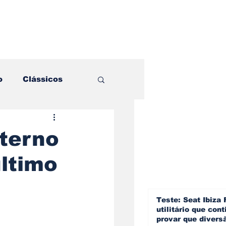
o
Clássicos
es e Comparativos
nterno
último
ogia
a
Hobby
Teste: Seat Ibiza 
utilitário que cont
provar que divers