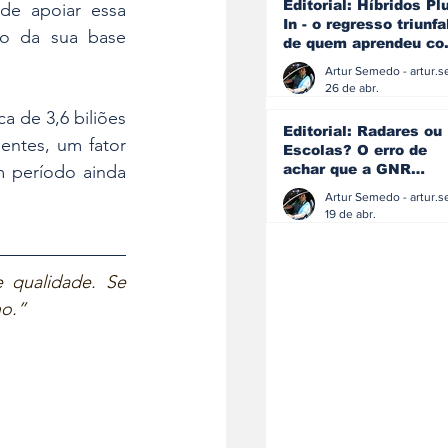
Editorial: Híbridos Pl
e apoiar essa 
In - o regresso triunfa
o da sua base 
de quem aprendeu c
os erros do passado
26 de abr.
 de 3,6 biliões 
Editorial: Radares ou
entes, um fator 
Escolas? O erro de
 período ainda 
achar que a GNR
resolve o que a
educação falhou
19 de abr.
 qualidade. Se 
o.”  