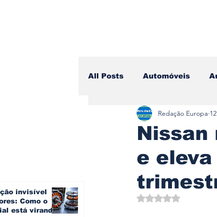
All Posts
Automóveis
A
Redação Europa
12
Camiões
Lazer
Avi
Nissan 
e eleva
Branding & Estratégia
trimest
ção invisível
Vídeo Blog - Sobre Rodas
Avaliado com NaN d
ores: Como o
ial está virando