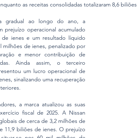
nquanto as receitas consolidadas totalizaram 8,6 biliões
a gradual ao longo do ano, a 
 prejuízo operacional acumulado 
 de ienes e um resultado líquido 
l milhões de ienes, penalizado por 
uração e menor contribuição de 
adas. Ainda assim, o terceiro 
presentou um lucro operacional de 
ienes, sinalizando uma recuperação 
teriores.
adores, a marca atualizou as suas 
ercício fiscal de 2025. A Nissan 
lobais de cerca de 3,2 milhões de 
e 11,9 biliões de ienes. O prejuízo 
situar-se nos 60 mil milhões de 