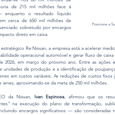
ria de 215 mil milhões face à 
— enquanto o resultado líquido 
em cerca de 650 mil milhões de 
Posicione a S
fluenciado sobretudo por encargos 
impacto direto em caixa.
stratégico Re:Nissan, a empresa está a acelerar medida
abilidade operacional automóvel e gerar fluxo de caixa li
 de 2026, em março do próximo ano. Entre as ações e
e unidades de produção e a identificação de poupanças
enes em custos variáveis. As reduções de custos fixos j
e ienes, aproximando-se da meta de 250 mil milhões.
EO da Nissan, 
Ivan Espinosa
, afirmou que os resul
ntes” na execução do plano de transformação, subli
ncluindo encargos significativos — são consideradas ne