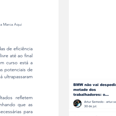
ua Marca Aqui
s de eficiência 
vre até ao final 
m curso está a 
 potenciais de 
á ultrapassaram 
BMW não vai despedi
metade dos
trabalhadores: o
tados refletem 
problema é o jornali
nhando que as 
que muitos decidiram
30 de jul.
fazer
cessárias para 