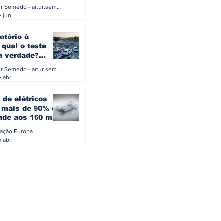
a eletrificação
Artur Semedo - artur.semedo@publiracing.pt
Combustíveis e Lubrificant
 jun.
atório à
 qual o teste
 a verdade?
PA ou o rigoroso
Artur Semedo - artur.semedo@publiracing.pt
O
 abr.
 de elétricos
mais de 90% da
ade aos 160 mil
safiam mitos do
ação Europa
o
 abr.