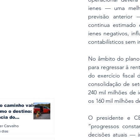
ienes — uma melho
previsão anterior 
continua estimado 
ienes negativos, in
contabilísticos sem 
No âmbito do plano e
para regressar à rent
do exercício fiscal
consolidação de set
240 mil milhões de i
os 160 mil milhões d
o caminho vale
mo o destino: a
O presidente e C
ncia do
gen ID. Buzz
“progressos consta
ler Carvalho
verão europeu
6 dias
decisões atuais — i