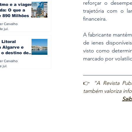
reforçar o desempe
itmo e a viagem
trajetória com o 
da: O que a
e 890 Milhões à
financeira.
revela sobre a
ler Carvalho
a do turista na
e jul.
A fabricante mantém 
 Litoral
de ienes disponíveis
a Algarve e
visto como determin
 o destino de
marcado por volatili
referido dos
ler Carvalho
eses
e jul.
👉 
“A Revista Publ
também valoriza inf
Saib