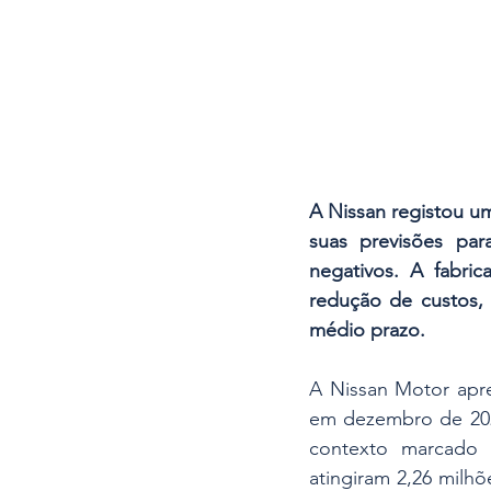
A Nissan registou um 
suas previsões par
negativos. A fabri
redução de custos, 
médio prazo.
A Nissan Motor apre
em dezembro de 202
contexto marcado p
atingiram 2,26 milh