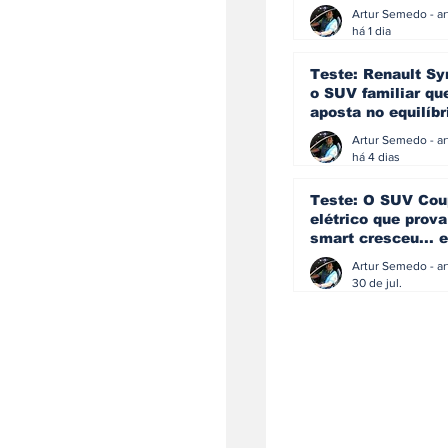
eficiência e
simplicidade aind
há 1 dia
podem andar junt
Teste: Renault Sy
o SUV familiar qu
aposta no equilíbr
ainda acredita na
manual
há 4 dias
Teste: O SUV Cou
elétrico que prova
smart cresceu... e
amadureceu
30 de jul.