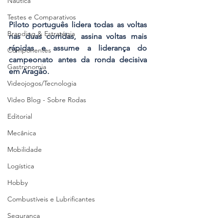
Náutica
Testes e Comparativos
Piloto português lidera todas as voltas 
Branding & Estratégia
nas duas corridas, assina voltas mais 
rápidas e assume a liderança do 
Componentes
campeonato antes da ronda decisiva 
Gastronomia
em Aragão.
Videojogos/Tecnologia
Vídeo Blog - Sobre Rodas
Editorial
Mecânica
Mobilidade
Logística
Hobby
Combustíveis e Lubrificantes
Segurança