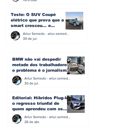
Teste: O SUV Coupé
elétrico que prova que a
smart cresceu... e
amadureceu
Artur Semedo - artur.semedo@publiracing.pt
30 de jul.
BMW não vai despedir
metade dos trabalhadores:
o problema é o jornalismo
que muitos decidiram
Artur Semedo - artur.semedo@publiracing.pt
fazer
30 de jul.
Editorial: Híbridos Plug-In -
o regresso triunfal de
quem aprendeu com os
erros do passado
Artur Semedo - artur.semedo@publiracing.pt
26 de abr.