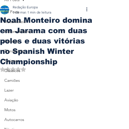
Redação Europa
All Posts
1 de mar.
1 min de leitura
Noah Monteiro domina
Automóveis
em Jarama com duas
Automobilismo
poles e duas vitórias
Ferrovia
no Spanish Winter
Transporte
Championship
Turismo
Avaliado com NaN de 5 estrelas.
Clássicos
Camiões
Lazer
Aviação
Motos
Autocarros