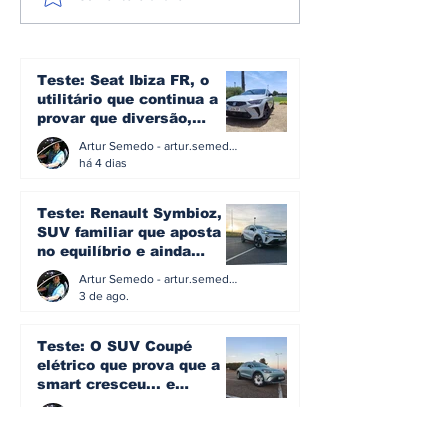
sobre rodas: metade
elétrico em 1
dos automóveis já
minutos? A v
tem mais de 15 anos
por trás dos 
e 500 kW
Teste: Seat Ibiza FR, o
utilitário que continua a
provar que diversão,
eficiência e simplicidade
Artur Semedo - artur.semedo@publiracing.pt
ainda podem andar juntas
há 4 dias
Teste: Renault Symbioz, o
SUV familiar que aposta
no equilíbrio e ainda
acredita na caixa manual
Artur Semedo - artur.semedo@publiracing.pt
3 de ago.
Teste: O SUV Coupé
elétrico que prova que a
smart cresceu... e
amadureceu
Artur Semedo - artur.semedo@publiracing.pt
30 de jul.