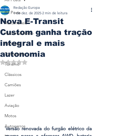
Redação Europa
All Posts
1 de dez. de 2025
2 min de leitura
Nova E-Transit
Automóveis
Custom ganha tração
Automobilismo
integral e mais
Ferrovia
autonomia
Transporte
Avaliado com NaN de 5 estrelas.
Turismo
Clássicos
Camiões
Lazer
Aviação
Motos
Autocarros
Versão renovada do furgão elétrico da 
marca passa a oferecer AWD, bateria 