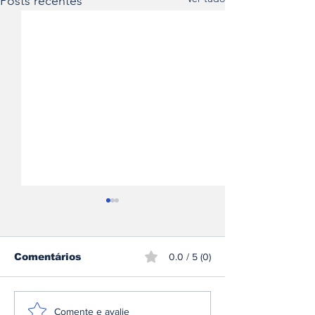
Posts recentes
Comentários
0.0 / 5 (0)
Espanha envelhece
Carregar um 
Comente e avalie