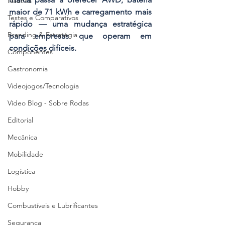
Náutica
maior de 71 kWh e carregamento mais 
Testes e Comparativos
rápido — uma mudança estratégica 
Branding & Estratégia
para empresas que operam em 
condições difíceis.
Componentes
Gastronomia
Videojogos/Tecnologia
Vídeo Blog - Sobre Rodas
Editorial
Mecânica
Mobilidade
Logística
Hobby
Combustíveis e Lubrificantes
Segurança