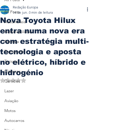
Redação Europa
All Posts
14 de jun.
3 min de leitura
Nova Toyota Hilux
Automóveis
entra numa nova era
Automobilismo
com estratégia multi-
Ferrovia
tecnologia e aposta
Transporte
no elétrico, híbrido e
Turismo
hidrogénio
Clássicos
Avaliado com NaN de 5 estrelas.
Camiões
Lazer
Aviação
Motos
Autocarros