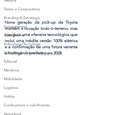
Náutica
Testes e Comparativos
Branding & Estratégia
Nona geração da pick-up da Toyota 
Componentes
mantém a vocação todo-o-terreno, mas 
inaugura uma ofensiva tecnológica que 
Gastronomia
inclui uma inédita versão 100% elétrica 
Videojogos/Tecnologia
e a confirmação de uma futura variante 
Vídeo Blog - Sobre Rodas
a hidrogénio prevista para 2028.
Editorial
Mecânica
Mobilidade
Logística
Hobby
Combustíveis e Lubrificantes
Segurança