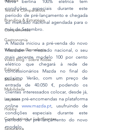
Náutica
Nova berlina 100% elétrica tem 
condições especiais durante este 
Testes e Comparativos
período de pré-lançamento e chegada 
Branding & Estratégia
ao mercado nacional agendada para o 
mês de Setembro.
Componentes
Gastronomia
A Mazda iniciou a pré-venda do novo 
Videojogos/Tecnologia
Mazda6e no mercado nacional, o seu 
mais recente modelo 100 por cento 
Vídeo Blog - Sobre Rodas
elétrico que chegará à rede de 
Editorial
concessionários Mazda no final do 
próximo Verão, com um preço de 
Mecânica
entrada de 40.050 €, podendo os 
Mobilidade
clientes interessados colocar, desde já, 
as suas pré-encomendas na plataforma 
Logística
online 
www.mazda.pt
, usufruindo de 
Hobby
condições especiais durante este 
Combustíveis e Lubrificantes
período de pré-lançamento do novo 
modelo.
Segurança