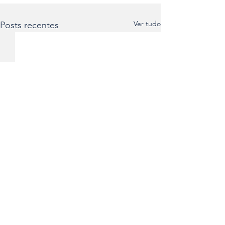
Ver tudo
Posts recentes
Comentários
0.0 / 5 (0)