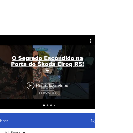
O Segredo Escondido na
Porta do Škoda Elroq RS!
☔
Reproduzir vídeo
Post
All Posts