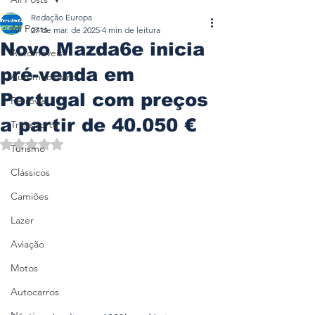
Redação Europa
All Posts
27 de mar. de 2025
4 min de leitura
Novo Mazda6e inicia
Automóveis
pré-venda em
Automobilismo
Portugal com preços
Ferrovia
a partir de 40.050 €
Transporte
Avaliado com NaN de 5 estrelas.
Turismo
Clássicos
Camiões
Lazer
Aviação
Motos
Autocarros