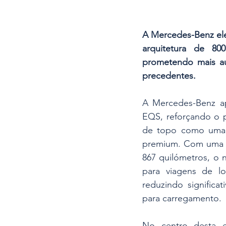
A Mercedes-Benz elev
arquitetura de 800 
prometendo mais aut
precedentes.
A Mercedes-Benz ap
EQS, reforçando o p
de topo como uma r
premium. Com uma a
867 quilómetros, o
para viagens de lon
reduzindo significa
para carregamento.
No centro desta e