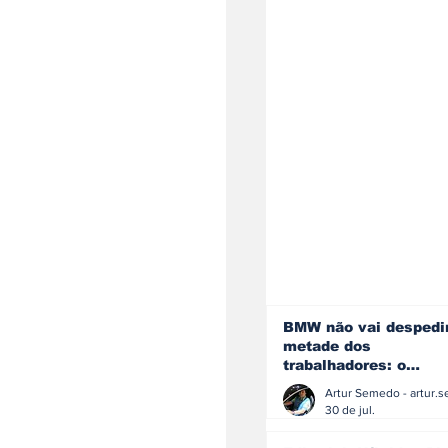
BMW não vai despedi
metade dos
trabalhadores: o
problema é o jornali
que muitos decidiram
30 de jul.
fazer