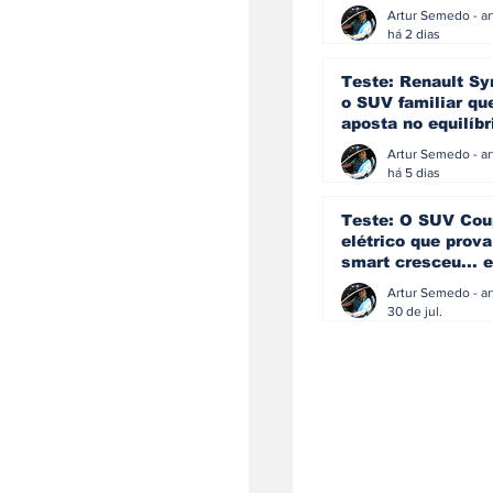
eficiência e
simplicidade aind
há 2 dias
podem andar junt
Teste: Renault Sy
o SUV familiar qu
aposta no equilíbr
ainda acredita na
manual
há 5 dias
Teste: O SUV Cou
elétrico que prova
smart cresceu... e
amadureceu
30 de jul.