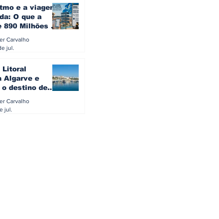
itmo e a viagem
da: O que a
e 890 Milhões à
revela sobre a
ler Carvalho
a do turista na
e jul.
 Litoral
a Algarve e
 o destino de
referido dos
ler Carvalho
eses
e jul.