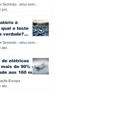
a eletrificação
Artur Semedo - artur.semedo@publiracing.pt
Combustíveis e Lubrificant
 jun.
atório à
 qual o teste
 a verdade?
PA ou o rigoroso
Artur Semedo - artur.semedo@publiracing.pt
O
 abr.
 de elétricos
mais de 90% da
ade aos 160 mil
safiam mitos do
ação Europa
o
 abr.