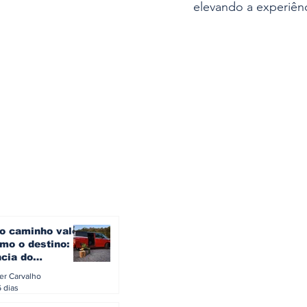
elevando a experiênc
o caminho vale
mo o destino: a
ncia do
gen ID. Buzz
ler Carvalho
verão europeu
6 dias