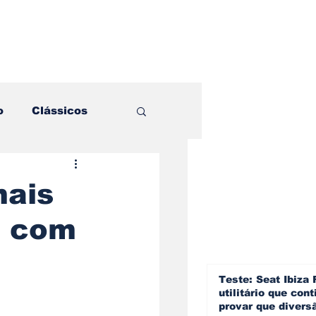
o
Clássicos
es e Comparativos
mais
e com
ogia
a
Hobby
Teste: Seat Ibiza 
utilitário que cont
provar que divers