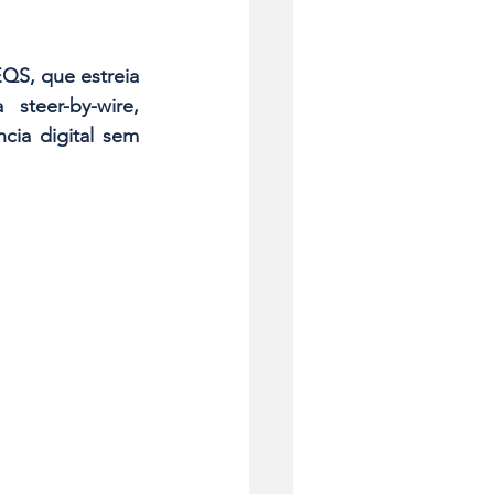
QS, que estreia 
steer-by-wire, 
ia digital sem 