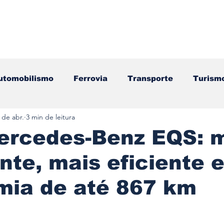
utomobilismo
Ferrovia
Transporte
Turism
 de abr.
3 min de leitura
ação
Motos
Autocarros
Náutica
Test
ercedes-Benz EQS: 
ente, mais eficiente 
Componentes
Gastronomia
Videojogos/Tecnol
mia de até 867 km
Editorial
Mecânica
Mobilidade
Logístic
e 5 estrelas.