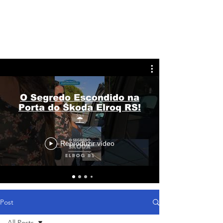
O Segredo Escondido na
Porta do Škoda Elroq RS!
☔
Reproduzir vídeo
Post
All Posts