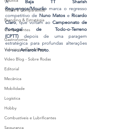
Náutica
A 
Baja TT Sharish 
Reguengos/Mourão
 marca o regresso 
Testes e Comparativos
competitivo de 
Nuno Matos
 e 
Ricardo 
Branding & Estratégia
Claro
, que voltam ao 
Campeonato de 
Portugal de Todo-o-Terreno 
Componentes
(CPTT)
 depois de uma paragem 
Gastronomia
estratégica para profundas alterações 
Videojogos/Tecnologia
no seu 
Amarok Proto
. 
Vídeo Blog - Sobre Rodas
Editorial
Mecânica
Mobilidade
Logística
Hobby
Combustíveis e Lubrificantes
Segurança