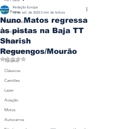
Redação Europa
All Posts
10 de set. de 2025
2 min de leitura
Nuno Matos regressa
Automóveis
às pistas na Baja TT
Automobilismo
Sharish
Ferrovia
Reguengos/Mourão
Transporte
Avaliado com NaN de 5 estrelas.
Turismo
Clássicos
Camiões
Lazer
Aviação
Motos
Autocarros