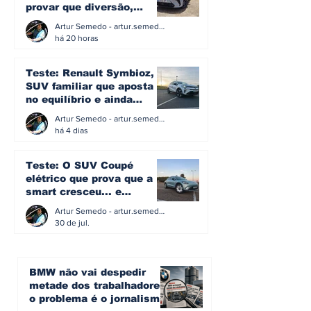
provar que diversão,
eficiência e simplicidade
Artur Semedo - artur.semedo@publiracing.pt
ainda podem andar juntas
há 20 horas
Teste: Renault Symbioz, o
SUV familiar que aposta
no equilíbrio e ainda
acredita na caixa manual
Artur Semedo - artur.semedo@publiracing.pt
há 4 dias
Teste: O SUV Coupé
elétrico que prova que a
smart cresceu... e
amadureceu
Artur Semedo - artur.semedo@publiracing.pt
30 de jul.
BMW não vai despedir
metade dos trabalhadores:
o problema é o jornalismo