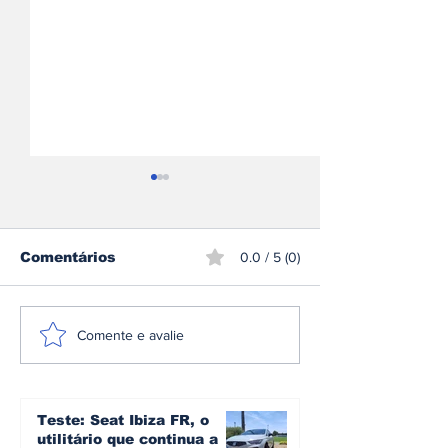
Comentários
0.0 / 5 (0)
Sami Pajari
CPR: Miguel 
Comente e avalie
conquista o rali da
conquista o R
Finlândia e entra
Madeira pela
para a história do
segunda vez
mundial de ralis
Teste: Seat Ibiza FR, o
utilitário que continua a