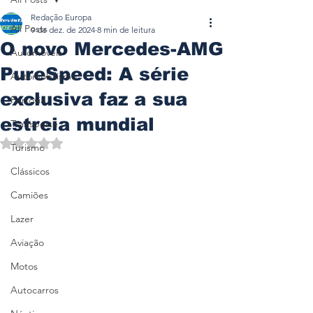
Redação Europa
All Posts
9 de dez. de 2024
8 min de leitura
O novo Mercedes-AMG
Automóveis
PureSpeed: A série
Automobilismo
exclusiva faz a sua
Ferrovia
estreia mundial
Transporte
Avaliado com NaN de 5 estrelas.
Turismo
Clássicos
Camiões
Lazer
Aviação
Motos
Autocarros