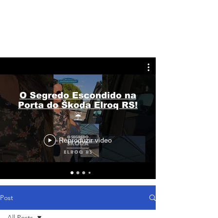
O Segredo Escondido na
Porta do Škoda Elroq RS!
☔
Reproduzir vídeo
Post
All Posts