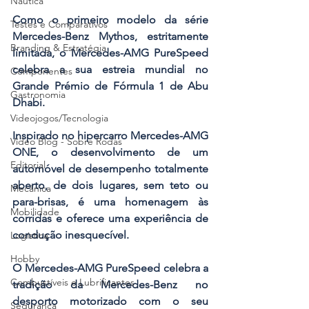
Náutica
Como o primeiro modelo da série 
Testes e Comparativos
Mercedes-Benz Mythos, estritamente 
Branding & Estratégia
limitada, o Mercedes-AMG PureSpeed 
celebra a sua estreia mundial no 
Componentes
Grande Prémio de Fórmula 1 de Abu 
Gastronomia
Dhabi.
Videojogos/Tecnologia
Inspirado no hipercarro Mercedes-AMG 
Vídeo Blog - Sobre Rodas
ONE, o desenvolvimento de um 
Editorial
automóvel de desempenho totalmente 
aberto, de dois lugares, sem teto ou 
Mecânica
para-brisas, é uma homenagem às 
Mobilidade
corridas e oferece uma experiência de 
condução inesquecível.
Logística
Hobby
O Mercedes-AMG PureSpeed celebra a 
Combustíveis e Lubrificantes
tradição da Mercedes-Benz no 
desporto motorizado com o seu 
Segurança