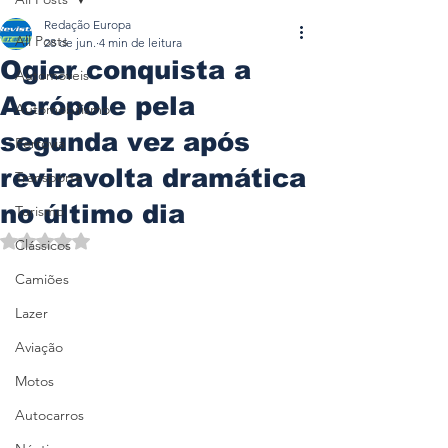
Redação Europa
All Posts
28 de jun.
4 min de leitura
Ogier conquista a
Automóveis
Acrópole pela
Automobilismo
segunda vez após
Ferrovia
reviravolta dramática
Transporte
no último dia
Turismo
Avaliado com NaN de 5 estrelas.
Clássicos
Camiões
Lazer
Aviação
Motos
Autocarros