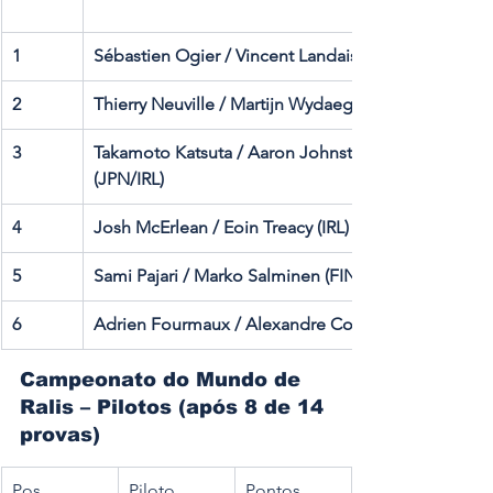
1
Sébastien Ogier / Vincent Landais (FRA)
2
Thierry Neuville / Martijn Wydaeghe (BEL)
3
Takamoto Katsuta / Aaron Johnston 
(JPN/IRL)
4
Josh McErlean / Eoin Treacy (IRL)
5
Sami Pajari / Marko Salminen (FIN)
6
Adrien Fourmaux / Alexandre Coria (FRA)
Campeonato do Mundo de 
Ralis – Pilotos (após 8 de 14 
provas)
Pos.
Piloto
Pontos