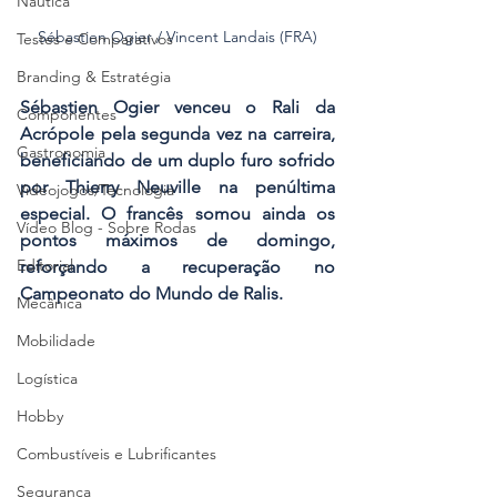
Náutica
Sébastien Ogier / Vincent Landais (FRA)
Testes e Comparativos
Branding & Estratégia
Sébastien Ogier venceu o Rali da 
Componentes
Acrópole pela segunda vez na carreira, 
Gastronomia
beneficiando de um duplo furo sofrido 
por Thierry Neuville na penúltima 
Videojogos/Tecnologia
especial. O francês somou ainda os 
Vídeo Blog - Sobre Rodas
pontos máximos de domingo, 
Editorial
reforçando a recuperação no 
Campeonato do Mundo de Ralis.
Mecânica
Mobilidade
Logística
Hobby
Combustíveis e Lubrificantes
Segurança