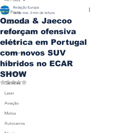
Redação Europa
All Posts
16 de mai.
3 min de leitura
Omoda & Jaecoo
Automóveis
reforçam ofensiva
Automobilismo
elétrica em Portugal
Ferrovia
com novos SUV
Transporte
híbridos no ECAR
Turismo
SHOW
Clássicos
Avaliado com NaN de 5 estrelas.
Camiões
Lazer
Aviação
Motos
Autocarros