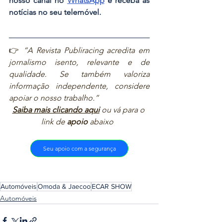
nosso canal no 
WhatsApp
 e receba as 
notícias no seu telemóvel.
👉 
“A Revista Publiracing acredita em 
jornalismo isento, relevante e de 
qualidade. Se também valoriza 
informação independente, considere 
apoiar o nosso trabalho.”  
Saiba mais clicando aqui
ou vá para o 
link de 
apoio
 abaixo  
Seu apoio com a segurança
Automóveis
Omoda & Jaecoo
ECAR SHOW
Automóveis