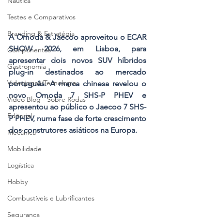
Náutica
Testes e Comparativos
Branding & Estratégia
A Omoda & Jaecoo aproveitou o ECAR 
SHOW 2026, em Lisboa, para 
Componentes
apresentar dois novos SUV híbridos 
Gastronomia
plug-in destinados ao mercado 
Videojogos/Tecnologia
português. A marca chinesa revelou o 
novo Omoda 7 SHS-P PHEV e 
Vídeo Blog - Sobre Rodas
apresentou ao público o Jaecoo 7 SHS-
Editorial
P PHEV, numa fase de forte crescimento 
dos construtores asiáticos na Europa.
Mecânica
Mobilidade
Logística
Hobby
Combustíveis e Lubrificantes
Segurança