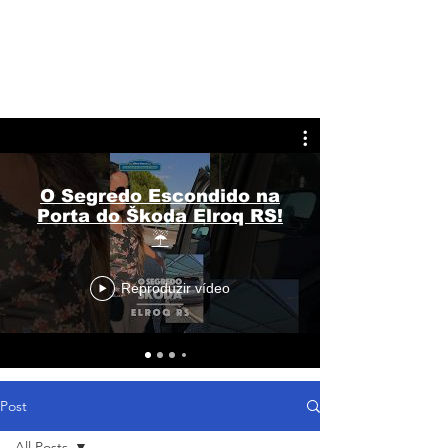
O Segredo Escondido na
Porta do Škoda Elroq RS!
☔
Reproduzir vídeo
Post
All Posts