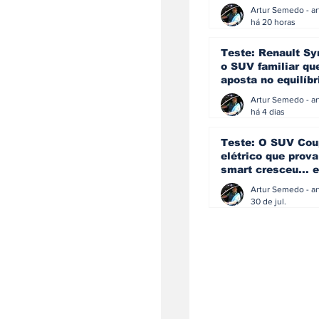
eficiência e
simplicidade aind
há 20 horas
podem andar junt
Teste: Renault Sy
o SUV familiar qu
aposta no equilíbr
ainda acredita na
manual
há 4 dias
Teste: O SUV Cou
elétrico que prova
smart cresceu... e
amadureceu
30 de jul.