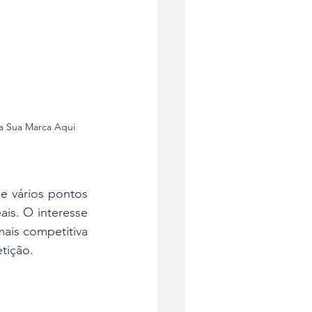
 a Sua Marca Aqui
 vários pontos 
is. O interesse 
is competitiva 
tição.