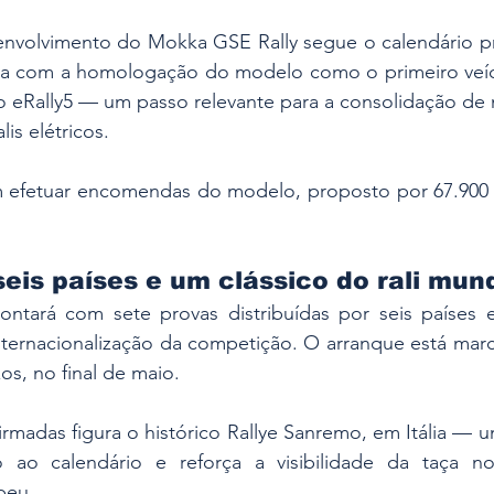
volvimento do Mokka GSE Rally segue o calendário pre
ra com a homologação do modelo como o primeiro veíc
 eRally5 — um passo relevante para a consolidação de n
lis elétricos.
 efetuar encomendas do modelo, proposto por 67.900 e
seis países e um clássico do rali mund
ntará com sete provas distribuídas por seis países 
internacionalização da competição. O arranque está mar
xos, no final de maio.
irmadas figura o histórico Rallye Sanremo, em Itália — u
io ao calendário e reforça a visibilidade da taça 
peu.