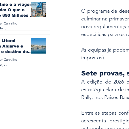
itmo e a viagem
da: O que a
O programa de desen
e 890 Milhões à
culminar na primave
revela sobre a
ler Carvalho
nova regulamentação
a do turista na
e jul.
específicas para os ra
 Litoral
a Algarve e
As equipas já podem
 o destino de
impostos). 
referido dos
ler Carvalho
eses
e jul.
Sete provas, 
A edição de 2026 co
estratégia clara de 
Rally, nos Países Bai
Entre as etapas conf
acrescenta prestíg
automobilismo euro