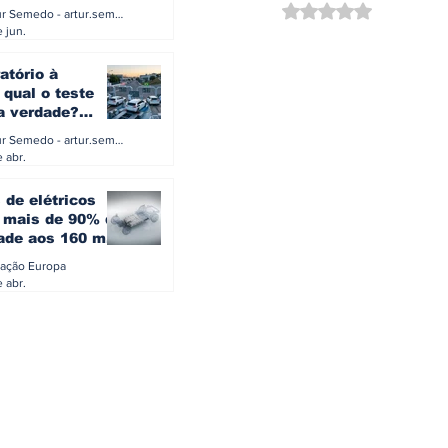
a eletrificação
Avaliado com NaN d
Artur Semedo - artur.semedo@publiracing.pt
Combustíveis e Lubrificant
 jun.
atório à
 qual o teste
 a verdade?
PA ou o rigoroso
Artur Semedo - artur.semedo@publiracing.pt
O
 abr.
 de elétricos
mais de 90% da
ade aos 160 mil
safiam mitos do
ação Europa
o
 abr.