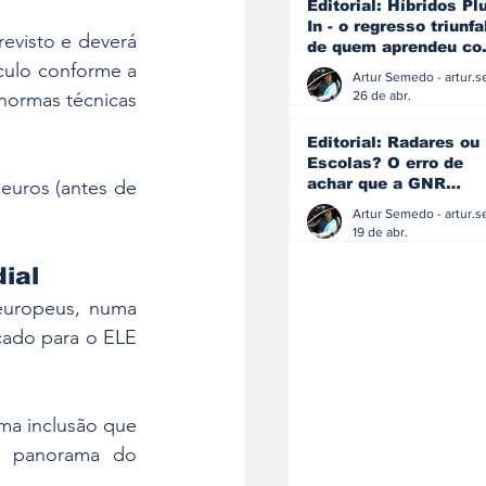
Editorial: Híbridos Pl
In - o regresso triunfa
visto e deverá 
de quem aprendeu c
ulo conforme a 
os erros do passado
26 de abr.
ormas técnicas 
Editorial: Radares ou
Escolas? O erro de
achar que a GNR
uros (antes de 
resolve o que a
educação falhou
19 de abr.
ial
europeus, numa 
cado para o ELE 
ma inclusão que 
no panorama do 