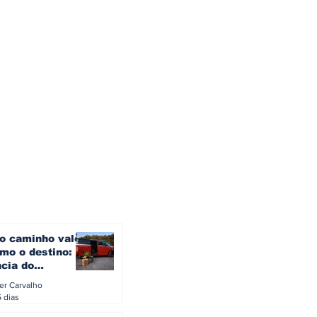
o caminho vale
mo o destino: a
ncia do
gen ID. Buzz
ler Carvalho
verão europeu
5 dias