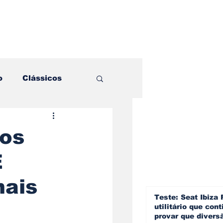
o
Clássicos
es e Comparativos
dos
E
ogia
mais
a
Hobby
Teste: Seat Ibiza 
utilitário que cont
provar que divers