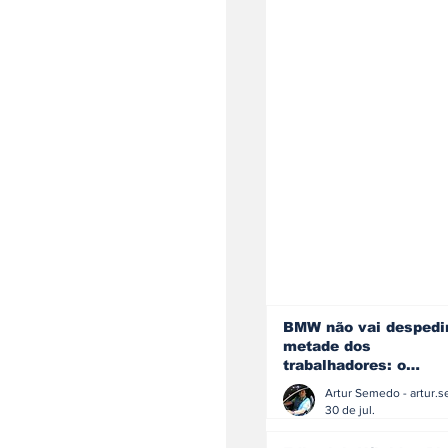
BMW não vai despedi
metade dos
trabalhadores: o
problema é o jornali
que muitos decidiram
30 de jul.
fazer