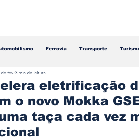
utomobilismo
Ferrovia
Transporte
Turism
 de fev.
3 min de leitura
ação
Motos
Autocarros
Náutica
Test
elera eletrificação 
com o novo Mokka GS
Componentes
Gastronomia
Videojogos/Tecnol
 uma taça cada vez 
Editorial
Mecânica
Mobilidade
Logístic
cional