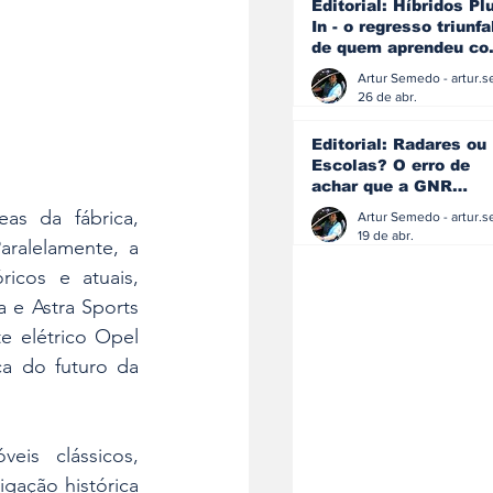
Editorial: Híbridos Pl
In - o regresso triunfa
de quem aprendeu c
os erros do passado
26 de abr.
Editorial: Radares ou
Escolas? O erro de
achar que a GNR
resolve o que a
as da fábrica, 
educação falhou
19 de abr.
alelamente, a 
cos e atuais, 
e Astra Sports 
 elétrico Opel 
a do futuro da 
is clássicos, 
igação histórica 