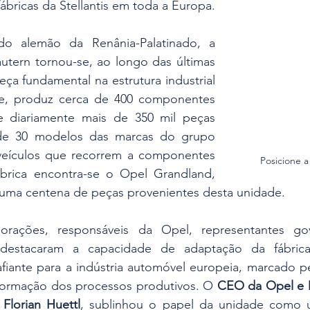
ábricas da Stellantis em toda a Europa.
do alemão da Renânia-Palatinado, a 
utern tornou-se, ao longo das últimas 
ça fundamental na estrutura industrial 
e, produz cerca de 400 componentes 
e diariamente mais de 350 mil peças 
de 30 modelos das marcas do grupo 
s veículos que recorrem a componentes 
Posicione 
brica encontra-se o Opel Grandland, 
 uma centena de peças provenientes desta unidade.
rações, responsáveis da Opel, representantes gov
s destacaram a capacidade de adaptação da fábric
fiante para a indústria automóvel europeia, marcado pela
sformação dos processos produtivos. O 
CEO da Opel e Di
 Florian Huettl
, sublinhou o papel da unidade como 