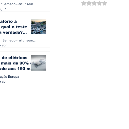
a eletrificação
Avaliado com NaN d
Artur Semedo - artur.semedo@publiracing.pt
Combustíveis e Lubrificant
 jun.
atório à
 qual o teste
 a verdade?
PA ou o rigoroso
Artur Semedo - artur.semedo@publiracing.pt
O
 abr.
 de elétricos
mais de 90% da
ade aos 160 mil
safiam mitos do
ação Europa
o
 abr.