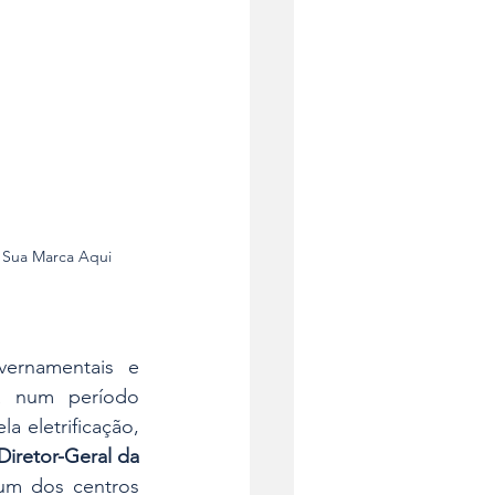
a Sua Marca Aqui
ernamentais e 
a num período 
 eletrificação, 
retor-Geral da 
um dos centros 