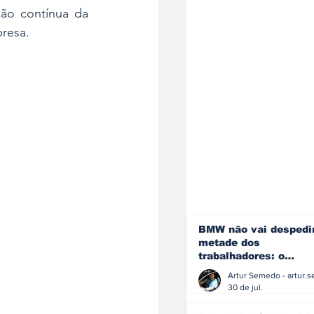
ão contínua da 
presa.
BMW não vai despedi
metade dos
trabalhadores: o
problema é o jornali
que muitos decidiram
30 de jul.
fazer