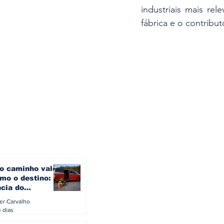
industriais mais re
fábrica e o contribu
o caminho vale
mo o destino: a
ncia do
gen ID. Buzz
ler Carvalho
verão europeu
4 dias