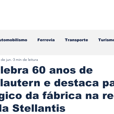
utomobilismo
Ferrovia
Transporte
Turism
 de jun.
3 min de leitura
ação
Motos
Autocarros
Náutica
Test
lebra 60 anos de
lautern e destaca p
Componentes
Gastronomia
Videojogos/Tecnol
gico da fábrica na r
Editorial
Mecânica
Mobilidade
Logístic
da Stellantis