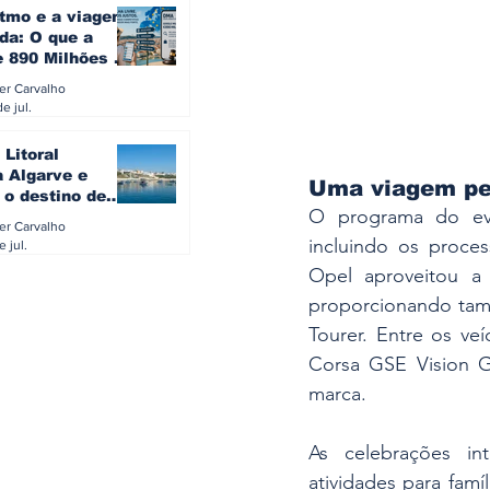
itmo e a viagem
da: O que a
e 890 Milhões à
revela sobre a
ler Carvalho
a do turista na
e jul.
 Litoral
a Algarve e
Uma viagem pel
 o destino de
O programa do even
referido dos
ler Carvalho
eses
incluindo os proce
e jul.
Opel aproveitou a 
proporcionando tam
Tourer. Entre os ve
Corsa GSE Vision G
marca.
As celebrações in
atividades para famíl