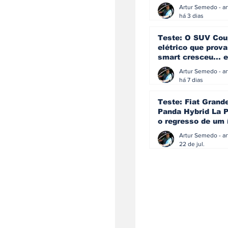
ainda acredita na
manual
há 3 dias
Teste: O SUV Cou
elétrico que prova
smart cresceu... e
amadureceu
há 7 dias
Teste: Fiat Grand
Panda Hybrid La P
o regresso de um 
que percebeu que
evoluir não signif
22 de jul.
perder a identida