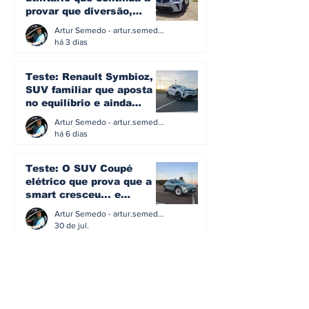
provar que diversão,
eficiência e simplicidade
Artur Semedo - artur.semedo@publiracing.pt
ainda podem andar juntas
há 3 dias
Teste: Renault Symbioz, o
SUV familiar que aposta
no equilíbrio e ainda
acredita na caixa manual
Artur Semedo - artur.semedo@publiracing.pt
há 6 dias
Teste: O SUV Coupé
elétrico que prova que a
smart cresceu... e
amadureceu
Artur Semedo - artur.semedo@publiracing.pt
30 de jul.
BMW não vai despedir
metade dos trabalhadores:
o problema é o jornalismo