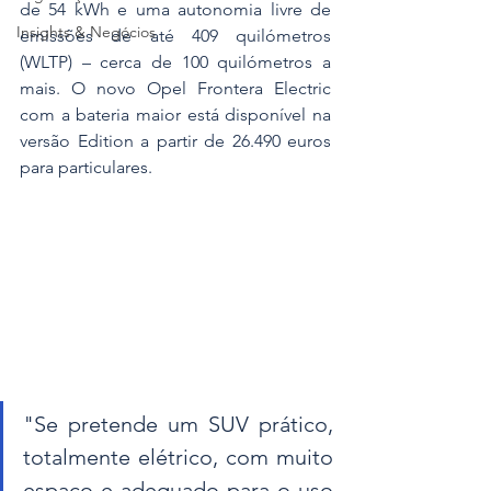
de 54 kWh e uma autonomia livre de 
Insights & Negócios
emissões de até 409 quilómetros 
(WLTP) – cerca de 100 quilómetros a 
mais. O novo Opel Frontera Electric 
com a bateria maior está disponível na 
versão Edition a partir de 26.490 euros 
para particulares.
"Se pretende um SUV prático, 
totalmente elétrico, com muito 
espaço e adequado para o uso 