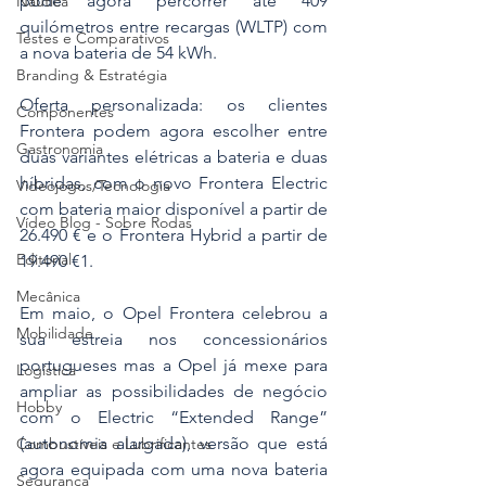
pode agora percorrer até 409 
Náutica
quilómetros entre recargas (WLTP) com 
Testes e Comparativos
a nova bateria de 54 kWh.
Branding & Estratégia
Oferta personalizada: os clientes 
Componentes
Frontera podem agora escolher entre 
Gastronomia
duas variantes elétricas a bateria e duas 
híbridas, com o novo Frontera Electric 
Videojogos/Tecnologia
com bateria maior disponível a partir de 
Vídeo Blog - Sobre Rodas
26.490 € e o Frontera Hybrid a partir de 
Editorial
19.490 €1.
Mecânica
Em maio, o Opel Frontera celebrou a 
Mobilidade
sua estreia nos concessionários 
portugueses mas a Opel já mexe para 
Logística
ampliar as possibilidades de negócio 
Hobby
com o Electric “Extended Range” 
(autonomia alargada), versão que está 
Combustíveis e Lubrificantes
agora equipada com uma nova bateria 
Segurança