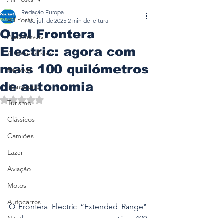
Redação Europa
All Posts
17 de jul. de 2025
2 min de leitura
Opel Frontera
Automóveis
Electric: agora com
Automobilismo
mais 100 quilómetros
Ferrovia
de autonomia
Transporte
Avaliado com NaN de 5 estrelas.
Turismo
Clássicos
Camiões
Lazer
Aviação
Motos
Autocarros
O Frontera Electric “Extended Range” 