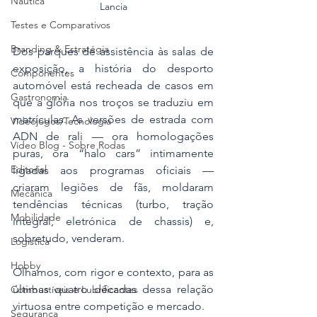
Náutica
Lancia
Testes e Comparativos
Branding & Estratégia
Dos parques de assistência às salas de 
exposição, a história do desporto 
Componentes
automóvel está recheada de casos em 
Gastronomia
que a glória nos troços se traduziu em 
matrículas. As versões de estrada com 
Videojogos/Tecnologia
ADN de rali — ora homologações 
Vídeo Blog - Sobre Rodas
puras, ora “halo cars” intimamente 
Editorial
ligadas aos programas oficiais — 
criaram legiões de fãs, moldaram 
Mecânica
tendências técnicas (turbo, tração 
Mobilidade
integral, eletrónica de chassis) e, 
sobretudo, venderam. 
Logística
Hobby
Olhamos, com rigor e contexto, para as 
últimas quatro décadas dessa relação 
Combustíveis e Lubrificantes
virtuosa entre competição e mercado.
Segurança