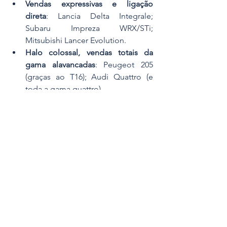
Vendas expressivas e ligação 
direta
: Lancia Delta Integrale; 
Subaru Impreza WRX/STi; 
Mitsubishi Lancer Evolution.
Halo colossal, vendas totais da 
gama alavancadas
: Peugeot 205 
(graças ao T16); Audi Quattro (e 
toda a gama quattro).
Culto e valorização duradoura
: 
Ford Escort RS Cosworth; Toyota 
Celica GT-Four; Renault 5 Turbo; 
Lancia Stratos, Lancia 037 e Delta 
Integrale. 
Renascimento contemporâneo
: 
Toyota GR Yaris, Hyundai i20 N.
Para os apaixonados, é simples: 
quando o cronómetro pára… começa a 
corrida para a concessionária.