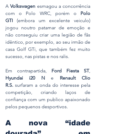
A 
Volkswagen
 esmagou a concorrência 
com o Polo WRC, porém o 
Polo 
GTI
 (embora um excelente veiculo) 
jogou noutro patamar de emoção e 
não conseguiu criar uma legião de fãs 
idêntico, por exemplo, ao seu irmão de 
casa Golf GTi, que também fez muito 
sucesso, nas pistas e nos ralis. 
Em contrapartida, 
Ford Fiesta ST
, 
Hyundai i20 N
 e 
Renault Clio 
R.S.
 surfaram a onda do interesse pela 
competição, criando laços de 
confiança com um publico apaixonado 
pelos pequenos desportivos. 
A nova “idade 
dourada” em 