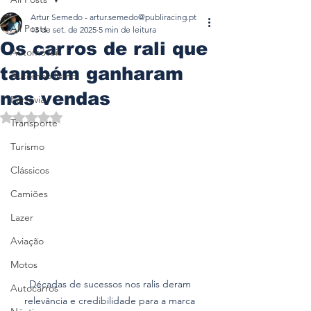
Artur Semedo - artur.semedo@publiracing.pt
All Posts
13 de set. de 2025
5 min de leitura
Os carros de rali que
Automóveis
também ganharam
Automobilismo
nas vendas
Ferrovia
Avaliado com NaN de 5 estrelas.
Transporte
Turismo
Clássicos
Camiões
Lazer
Aviação
Motos
Décadas de sucessos nos ralis deram 
Autocarros
relevância e credibilidade para a marca 