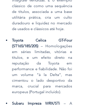
Integrale
 vendidas. É o exemplo 
clássico de como uma sequência 
de títulos, associada a uma base 
utilitária prática, cria um culto 
duradouro e liquidez no mercado 
de usados e clássicos até hoje.
Toyota Celica GT-Four 
(ST165/185/205)
 – Homologações 
em séries limitadas, vitórias e 
títulos, e um efeito direto na 
reputação da Toyota em 
performance e fiabilidade. Não foi 
um volume “à la Delta”, mas 
cimentou o lado desportivo da 
marca, crucial para mercados 
europeus (Portugal incluído).
Subaru Impreza WRX/STi
 – A 