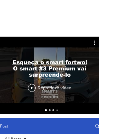
Esqueça o smart fortwo!
O smart #3 Premium vai
surpreendê-lo
Reproduzir vídeo
Post
All Posts