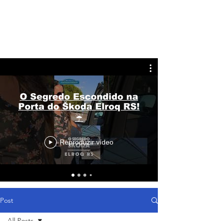
O Segredo Escondido na
Porta do Škoda Elroq RS!
☔
Reproduzir vídeo
Post
All Posts