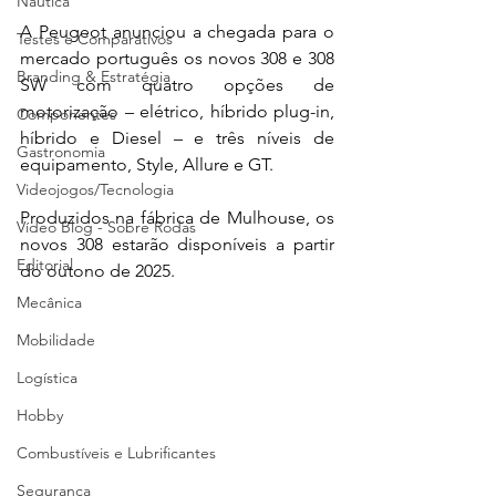
Náutica
A Peugeot anunciou a chegada para o 
Testes e Comparativos
mercado português os novos 308 e 308 
Branding & Estratégia
SW com quatro opções de 
motorização – elétrico, híbrido plug-in, 
Componentes
híbrido e Diesel – e três níveis de 
Gastronomia
equipamento, Style, Allure e GT. 
Videojogos/Tecnologia
Produzidos na fábrica de Mulhouse, os 
Vídeo Blog - Sobre Rodas
novos 308 estarão disponíveis a partir 
Editorial
do outono de 2025.  
Mecânica
Mobilidade
Logística
Hobby
Combustíveis e Lubrificantes
Segurança