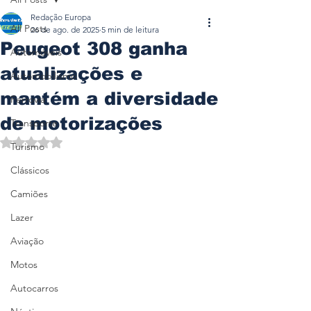
Redação Europa
All Posts
26 de ago. de 2025
5 min de leitura
Peugeot 308 ganha
Automóveis
atualizações e
Automobilismo
mantém a diversidade
Ferrovia
de motorizações
Transporte
Avaliado com NaN de 5 estrelas.
Turismo
Clássicos
Camiões
Lazer
Aviação
Motos
Autocarros