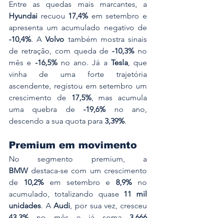
Entre as quedas mais marcantes, a 
Hyundai
 recuou 
17,4%
 em setembro e 
apresenta um acumulado negativo de 
-10,4%
. A 
Volvo
 também mostra sinais 
de retração, com queda de 
-10,3%
 no 
mês e 
-16,5%
 no ano. Já a 
Tesla
, que 
vinha de uma forte trajetória 
ascendente, registou em setembro um 
crescimento de 
17,5%
, mas acumula 
uma quebra de 
-19,6%
 no ano, 
descendo a sua quota para 
3,39%
.
Premium em movimento
No segmento premium, a 
BMW
 destaca-se com um crescimento 
de 
10,2%
 em setembro e 
8,9%
 no 
acumulado, totalizando quase 
11 mil 
unidades
. A 
Audi
, por sua vez, cresceu 
43,3%
 no mês e já soma 
3.666 