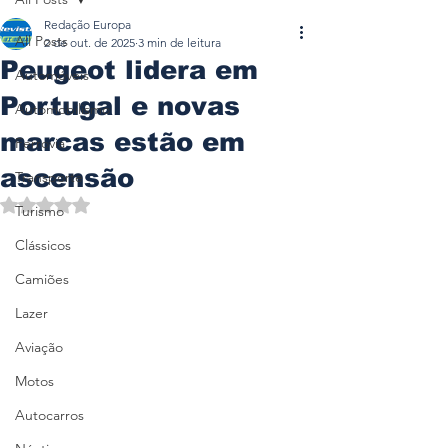
Redação Europa
All Posts
2 de out. de 2025
3 min de leitura
Peugeot lidera em
Automóveis
Portugal e novas
Automobilismo
marcas estão em
Ferrovia
ascensão
Transporte
Avaliado com NaN de 5 estrelas.
Turismo
Clássicos
Camiões
Lazer
Aviação
Motos
Autocarros