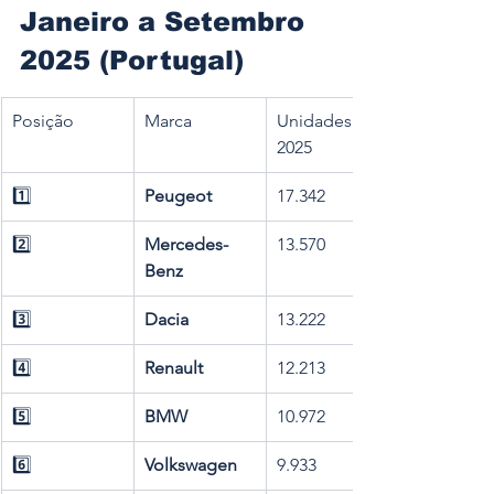
Janeiro a Setembro 
2025 (Portugal)
Posição
Marca
Unidades 
2025
1️⃣
Peugeot
17.342
2️⃣
Mercedes-
13.570
Benz
3️⃣
Dacia
13.222
4️⃣
Renault
12.213
5️⃣
BMW
10.972
6️⃣
Volkswagen
9.933