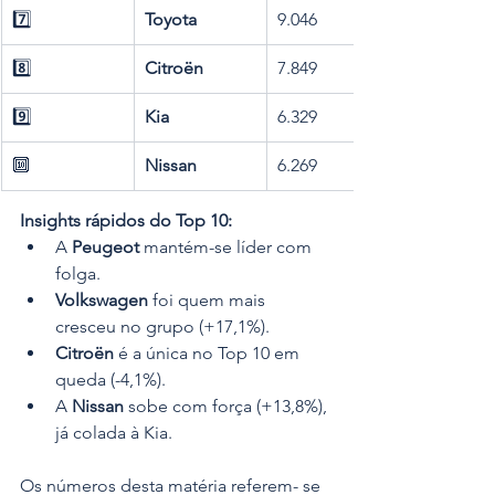
7️⃣
Toyota
9.046
8️⃣
Citroën
7.849
9️⃣
Kia
6.329
🔟
Nissan
6.269
Insights rápidos do Top 10:
A 
Peugeot
 mantém-se líder com 
folga.
Volkswagen
 foi quem mais 
cresceu no grupo (+17,1%).
Citroën
 é a única no Top 10 em 
queda (-4,1%).
A 
Nissan
 sobe com força (+13,8%), 
já colada à Kia.
Os números desta matéria referem- se 