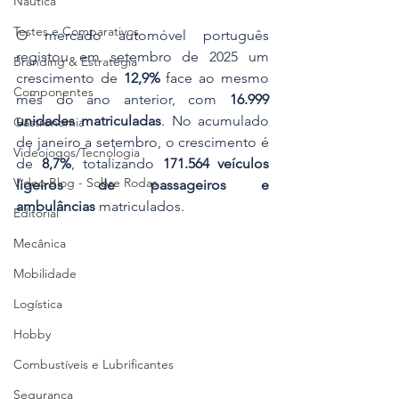
Náutica
Testes e Comparativos
O mercado automóvel português 
registou em setembro de 2025 um 
Branding & Estratégia
crescimento de 
12,9%
 face ao mesmo 
Componentes
mês do ano anterior, com 
16.999 
unidades matriculadas
. No acumulado 
Gastronomia
de janeiro a setembro, o crescimento é 
Videojogos/Tecnologia
de 
8,7%
, totalizando 
171.564 veículos 
Vídeo Blog - Sobre Rodas
ligeiros de passageiros e 
ambulâncias
 matriculados.
Editorial
Mecânica
Mobilidade
Logística
Hobby
Combustíveis e Lubrificantes
Segurança