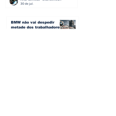
30 de jul.
BMW não vai despedir
metade dos trabalhadores:
o problema é o jornalismo
que muitos decidiram
Artur Semedo - artur.semedo@publiracing.pt
fazer
30 de jul.
Editorial: Híbridos Plug-In -
o regresso triunfal de
quem aprendeu com os
erros do passado
Artur Semedo - artur.semedo@publiracing.pt
26 de abr.
Editorial: Radares ou
Escolas? O erro de achar
que a GNR resolve o que a
educação falhou
Artur Semedo - artur.semedo@publiracing.pt
19 de abr.