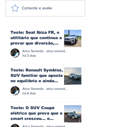
A plataforma e3 da
Omoda | Jae
Comente e avalie
Denza: a arquitetura
reforça pres
que transforma mais
Europa e entr
de 1.600 cv em
Top 3 do mer
controlo no novo Z
britânico em 
Teste: Seat Ibiza FR, o
utilitário que continua a
provar que diversão,
eficiência e simplicidade
Artur Semedo - artur.semedo@publiracing.pt
ainda podem andar juntas
há 3 dias
Teste: Renault Symbioz, o
SUV familiar que aposta
no equilíbrio e ainda
acredita na caixa manual
Artur Semedo - artur.semedo@publiracing.pt
há 6 dias
Teste: O SUV Coupé
elétrico que prova que a
smart cresceu... e
amadureceu
Artur Semedo - artur.semedo@publiracing.pt