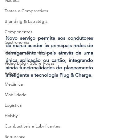
Náutica
Testes e Comparativos
Branding & Estratégia
Componentes
Novo serviço permite aos condutores 
Gastronomia
da marca aceder às principais redes de 
carregamento do país através de uma 
Videojogos/Tecnologia
única aplicação ou cartão, integrando 
Vídeo Blog - Sobre Rodas
ainda funcionalidades de planeamento 
Editorial
inteligente e tecnologia Plug & Charge.
Mecânica
Mobilidade
Logística
Hobby
Combustíveis e Lubrificantes
Segurança