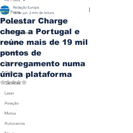
Redação Europa
All Posts
15 de jun.
2 min de leitura
Polestar Charge
Automóveis
chega a Portugal e
Automobilismo
reúne mais de 19 mil
Ferrovia
pontos de
Transporte
carregamento numa
Turismo
única plataforma
Clássicos
Avaliado com NaN de 5 estrelas.
Camiões
Lazer
Aviação
Motos
Autocarros