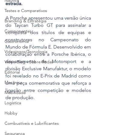
Náutica
estrada.
Testes e Comparativos
A Porsche apresentou uma versão única 
Branding & Estratégia
do Taycan Turbo GT para assinalar a 
Componentes
conquista dos títulos de equipas e 
construtores no Campeonato do 
Gastronomia
Mundo de Fórmula E. Desenvolvido em 
Videojogos/Tecnologia
colaboração entre a Porsche Ibérica, o 
departamento de Motorsport e a 
Vídeo Blog - Sobre Rodas
divisão Exclusive Manufaktur, o modelo 
Editorial
foi revelado no E-Prix de Madrid como 
Mecânica
uma peça comemorativa que reforça a 
ligação entre competição e modelos 
Mobilidade
de produção.
Logística
Hobby
Combustíveis e Lubrificantes
Segurança