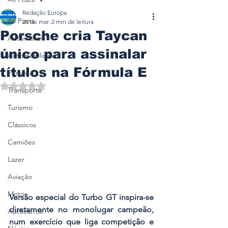
Redação Europa
All Posts
20 de mar.
2 min de leitura
Porsche cria Taycan
Automóveis
único para assinalar
Automobilismo
títulos na Fórmula E
Ferrovia
Avaliado com NaN de 5 estrelas.
Transporte
Turismo
Clássicos
Camiões
Lazer
Aviação
Motos
Versão especial do Turbo GT inspira-se 
diretamente no monolugar campeão, 
Autocarros
num exercício que liga competição e 